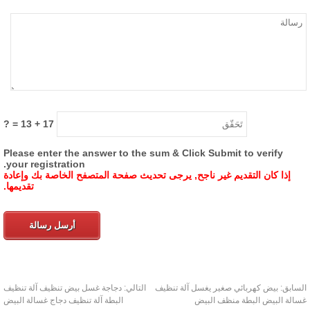
= ?
13
+
17
Please enter the answer to the sum & Click Submit to verify
.
your registration
إذا كان التقديم غير ناجح, يرجى تحديث صفحة المتصفح الخاصة بك وإعادة
تقديمها.
أرسل رسالة
ابق:
بيض كهربائي صغير يغسل آلة تنظيف
التالي:
دجاجة غسل بيض تنظيف آلة تنظيف
لة البيض البطة منظف البيض
البطة آلة تنظيف دجاج غسالة البيض