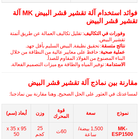
فوائد استخدام آلة تقشير قشر البيض MK آلة
شير قشر البيض
وفورات في التكاليف
: تقليل تكاليف العمالة عن طريق أتمتة
تقشير البيض.
نتائج متسقة
: تحقيق نظيفة, البيض السليم بأقل جهد.
عملية صحية
: حافظ على معايير عالية من النظافة من خلال
البناء المصنوع من الفولاذ المقاوم للصدأ.
الاستدامة
: توفير المياه والطاقة مع ميزات التصميم الفعالة.
ارنة بين نماذج آلة تقشير قشر البيض
ساعدتك في العثور على الحل الصحيح, وهنا مقارنة بين نماذجنا:
قوة
نموذج
سعة
وزن
أبعاد (سم)
المحرك
25
MK-
1,500 بيضة/
95 x 35 x
60ث
ESP1500
كجم
50
ساعة