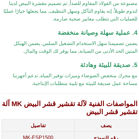
نوعة من الفولاذ المقاوم للصدأ, تم تصميم مقشرة البيض لدينا
دوم طويلاً. إنه يقاوم التآكل وسهل التنظيف, مما يجعلها خيارًا عمليًا
عمليات التي تتطلب معايير صحية صارمة.
من تصميمنا سهل الاستخدام التشغيل السلس. يضمن الهيكل
متين الحد الأدنى من الصيانة, مما يوفر لك الوقت والمال.
 محرك منخفض الضوضاء وميزات توفير المياه, تدعم أجهزتنا
احة عمل صديقة للبيئة مع تلبية متطلبات الإنتاجية.
المواصفات الفنية لآلة تقشير قشر البيض MK آلة
شير قشر البيض
يصف
تفاصيل
MK-ESP1500
رقم النموذج