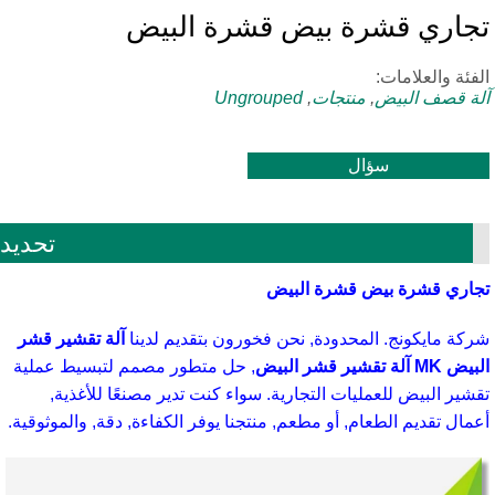
جاري قشرة بيض قشرة البيض
فئة والعلامات:
ة قصف البيض
,
منتجات
,
Ungrouped
سؤال
تحديد
اري قشرة بيض قشرة البيض
كة مايكونج. المحدودة, نحن فخورون بتقديم لدينا
آلة تقشير قشر
 آلة تقشير قشر البيض
, حل متطور مصمم لتبسيط عملية
شير البيض للعمليات التجارية. سواء كنت تدير مصنعًا للأغذية,
مال تقديم الطعام, أو مطعم, منتجنا يوفر الكفاءة, دقة, والموثوقية.