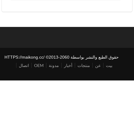
حقوق الطبع والنشر بواسطة HTTPS://maikong.cc/ ©2013-2060
بيت
عن
منتجات
أخبار
مدونة
OEM
اتصال