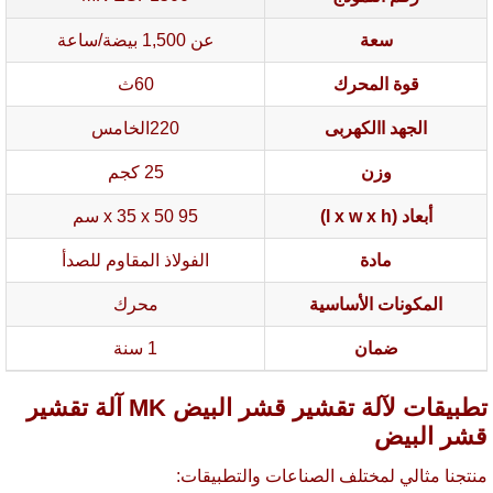
سعة
عن 1,500 بيضة/ساعة
قوة المحرك
60ث
الجهد االكهربى
220الخامس
وزن
25 كجم
أبعاد (l x w x h)
95 x 35 x 50 سم
مادة
الفولاذ المقاوم للصدأ
المكونات الأساسية
محرك
ضمان
1 سنة
تطبيقات لآلة تقشير قشر البيض MK آلة تقشير
ر البيض
تجنا مثالي لمختلف الصناعات والتطبيقات: