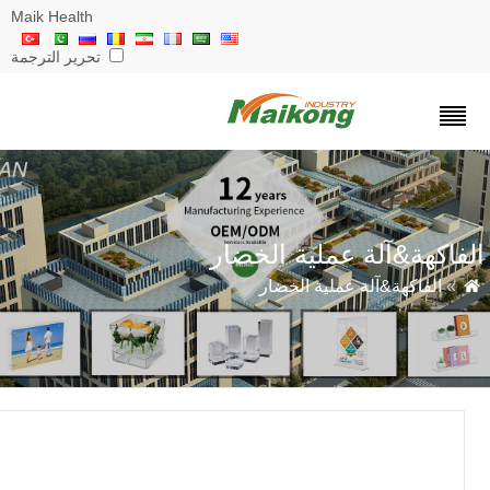
Maik Health
تحرير الترجمة
فاكهة&آلة عملية الخضار
»
الفاكهة&آلة عملية الخضار