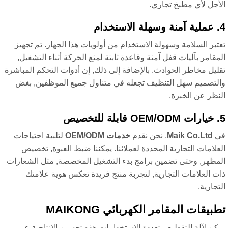
أجل لأي مطبخ تجاري.
تبر السلامة وسهولة الاستخدام من أولويات هذا الجهاز. تم تجهيز
مقامر بآليات قفل آمنة وقاعدة ثابتة لمنع الحركة أثناء التشغيل,
ليل مخاطر الحوادث. بالإضافة إلى ذلك, إن أدوات التحكم المباشرة
لتصميم سهل التنظيف تجعله في متناول جميع الموظفين, بغض
نظر عن الخبرة.
ي
Maik Co.Ltd
, نحن نقدم
خدمات OEM/ODM
لتلبية احتياجات
علامات التجارية المحددة لعملائنا. يمكننا ضبط العبوة, تخصيص
مظهر, وحتى تضمين برامج بدء التشغيل المخصصة, مثل الشعارات
ت العلامات التجارية, لتجربة منتج فريدة تعكس هوية علامتك
تجارية.
بيقات المقامر الكهربائي MAIKONG
كن لآلة التقطيع متعددة الاستخدامات هذه تحسين الإنتاجية عبر