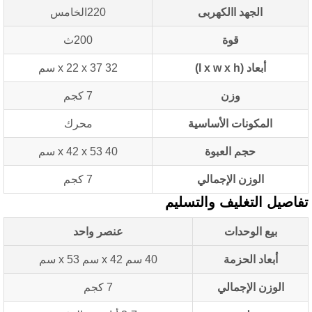
الجهد االكهربى
220الخامس
قوة
200ث
أبعاد (l x w x h)
32 x 22 x 37 سم
وزن
7 كجم
المكونات الأساسية
محرك
حجم العبوة
40 x 42 x 53 سم
الوزن الإجمالي
7 كجم
اصيل التغليف والتسليم
بيع الوحدات
عنصر واحد
أبعاد الحزمة
40 سم x 42 سم x 53 سم
الوزن الإجمالي
7 كجم