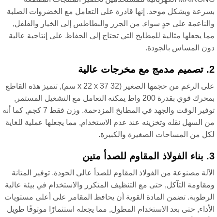
رعة وبشكل موحد. إنها قادرة على التعامل مع الخضروات الصلبة
لناعمة على حدٍ سواء, من الجزر والبطاطس إلى الخيار والفلفل,
ا يجعلها مثالية للمطابخ التي تحتاج إلى الحفاظ على إنتاجية عالية
ن المساس بالجودة.
على الرغم من حجمها الصغير (32 x 22 x 37 سم), تتميز هذه القاطع
بمحرك قوي بقدرة 200 واط يمكنه التعامل مع التشغيل المستمر,
توفير الوقت والجهد في المطابخ المزدحمة. وزن فقط 7 كجم, كما أنه
 السهل نقله وتخزينه عند عدم الاستخدام, مما يجعلها عملية للغاية
ل من المساحات الصغيرة والكبيرة.
آلة مصنوعة من الفولاذ المقاوم للصدأ عالي الجودة, توفير المتانة
قاومة التآكل, حتى مع التنظيف المتكرر والاستخدام في بيئة عالية
رطوبة. تضمن المادة القوية أن يحافظ المقامر على أعلى مستويات
أداء, حتى بعد الاستخدام المطول, مما يجعله استثمارًا موثوقًا طويل