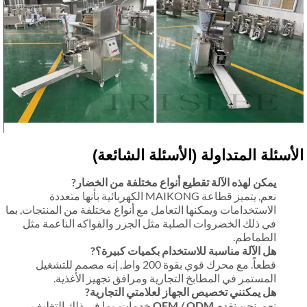
أسئلة المتداولة (الأسئلة الشائعة)
يمكن لهذه الآلة تقطيع أنواع مختلفة من الخضار?
نعم, يتميز قطاعة MAIKONG الكهربائية بأنها متعددة
الاستخدامات ويمكنها التعامل مع أنواع مختلفة من المنتجات, بما
في ذلك الخضروات الصلبة مثل الجزر والفواكه الناعمة مثل
الطماطم.
هل الآلة مناسبة للاستخدام بكميات كبيرة؟?
قطعاً. مع محرك قوي بقوة 200 واط, إنه مصمم للتشغيل
المستمر في المطابخ التجارية ومرافق تجهيز الأغذية.
هل يمكنني تخصيص الجهاز لعلامتي التجارية?
نعم, نحن نقدم
OEM / ODM
خدمات, بما في ذلك التغليف