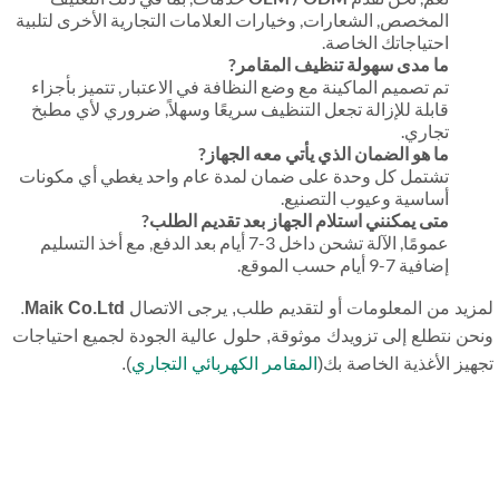
المخصص, الشعارات, وخيارات العلامات التجارية الأخرى لتلبية
احتياجاتك الخاصة.
ما مدى سهولة تنظيف المقامر?
تم تصميم الماكينة مع وضع النظافة في الاعتبار, تتميز بأجزاء
قابلة للإزالة تجعل التنظيف سريعًا وسهلاً, ضروري لأي مطبخ
تجاري.
ما هو الضمان الذي يأتي معه الجهاز?
تشتمل كل وحدة على ضمان لمدة عام واحد يغطي أي مكونات
أساسية وعيوب التصنيع.
متى يمكنني استلام الجهاز بعد تقديم الطلب?
عمومًا, الآلة تشحن داخل 3-7 أيام بعد الدفع, مع أخذ التسليم
إضافية 7-9 أيام حسب الموقع.
زيد من المعلومات أو لتقديم طلب, يرجى الاتصال
Maik Co.Ltd
.
حن نتطلع إلى تزويدك موثوقة, حلول عالية الجودة لجميع احتياجات
هيز الأغذية الخاصة بك(
المقامر الكهربائي التجاري
).