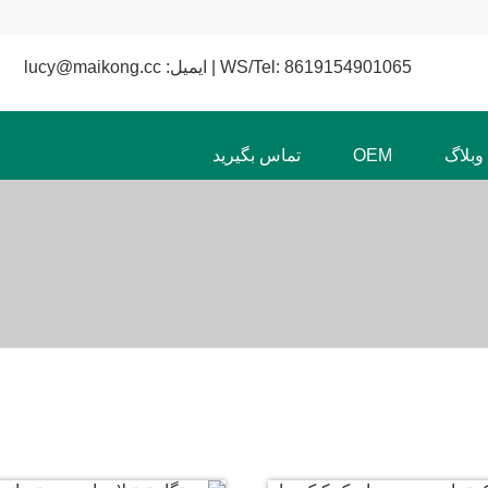
WS/Tel: 8619154901065 | ایمیل: lucy@maikong.cc
وبلاگ
OEM
تماس بگیرید