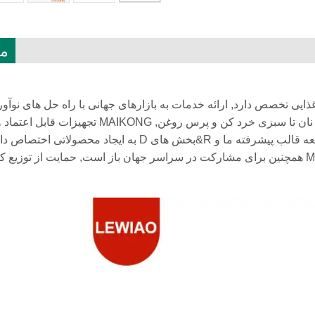
م
ذایی تخصص دارد, ارائه خدمات به بازارهای جهانی با راه حل های نوآورا
فرآوری مواد غذایی,خانگی پرس روغن استیل. از دستگاه پیراشکی و نان تا سبزی خرد کن و پرس روغن, MAIKONG
تنظیمی را ارائه می دهد که با بالاترین استانداردها مطابقت دارد. توسعه قالب پیشرفته ما و R&بخش های
کارایی را با هم ترکیب می کنند, ایمنی, و انعطاف طراحی. MAIKONG همچنین برای مشارکت در سراسر جهان باز است, حمایت از تو