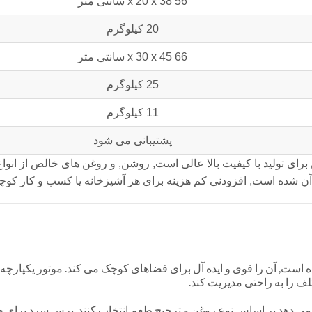
56 x 20 x 38 سانتی متر
20 کیلوگرم
66 x 30 x 45 سانتی متر
25 کیلوگرم
11 کیلوگرم
پشتیبانی می شود
ه پرس روغن برای تولید با کیفیت بالا عالی است, روشن, و روغن های خالص از انواع
ن شده است, افزودنی کم هزینه برای هر آشپزخانه یا کسب و کار کوچ
M از فولاد ضد زنگ درجه 304 ساخته شده است, آن را قوی و ایده آل برای فضاهای کوچک می کند. موتور یکپ
ن می دهد بر اساس نوع روغن و ترجیح طعم انتخاب کنند. پرس سرد برای 