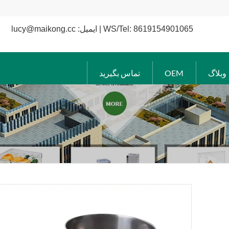
WS/Tel: 8619154901065 | ایمیل: lucy@maikong.cc
وبلاگ
OEM
تماس بگیرید