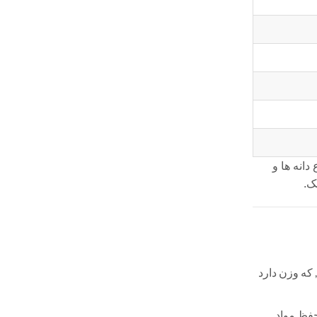
 دانه ها و
ک.
ارچه, که وزن دارد
حفظ مواد