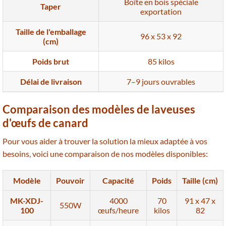
Boîte en bois spéciale
Taper
exportation
Taille de l'emballage
96 x 53 x 92
(cm)
Poids brut
85 kilos
Délai de livraison
7–9 jours ouvrables
Comparaison des modèles de laveuses
d'œufs de canard
Pour vous aider à trouver la solution la mieux adaptée à vos
besoins, voici une comparaison de nos modèles disponibles:
Modèle
Pouvoir
Capacité
Poids
Taille (cm)
MK-XDJ-
4000
70
91 x 47 x
550W
100
œufs/heure
kilos
82