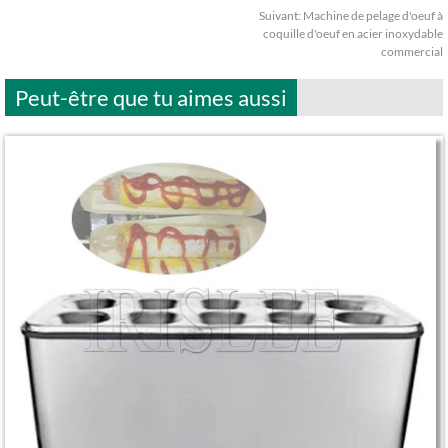
Suivant:
Machine de pelage d'oeuf à
coquille d'oeuf en acier inoxydable
commercial
Peut-être que tu aimes aussi