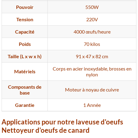
Pouvoir
550W
Tension
220V
Capacité
4000 œufs/heure
Poids
70 kilos
Taille (L x w x h)
91 x 47 x 82 cm
Corps en acier inoxydable, brosses en
Matériels
nylon
Composants de
Moteur à noyau de cuivre
base
Garantie
1 Année
Applications pour notre laveuse d'oeufs
Nettoyeur d'oeufs de canard