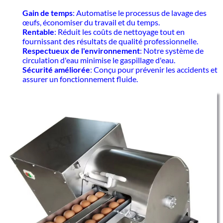
Gain de temps
: Automatise le processus de lavage des
œufs, économiser du travail et du temps.
Rentable
: Réduit les coûts de nettoyage tout en
fournissant des résultats de qualité professionnelle.
Respectueux de l'environnement
: Notre système de
circulation d'eau minimise le gaspillage d'eau.
Sécurité améliorée
: Conçu pour prévenir les accidents et
assurer un fonctionnement fluide.