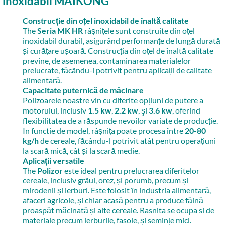
inoxidabil MAIKONG
Construcție din oțel inoxidabil de înaltă calitate
The
Seria MK HR
râșnițele sunt construite din oțel
inoxidabil durabil, asigurând performanțe de lungă durată
și curățare ușoară. Construcția din oțel de înaltă calitate
previne, de asemenea, contaminarea materialelor
prelucrate, făcându-l potrivit pentru aplicații de calitate
alimentară.
Capacitate puternică de măcinare
Polizoarele noastre vin cu diferite opțiuni de putere a
motorului, inclusiv
1.5 kw
,
2.2 kw
, şi
3.6 kw
, oferind
flexibilitatea de a răspunde nevoilor variate de producție.
In functie de model, râșnița poate procesa între
20-80
kg/h
de cereale, făcându-l potrivit atât pentru operațiuni
la scară mică, cât și la scară medie.
Aplicații versatile
The
Polizor
este ideal pentru prelucrarea diferitelor
cereale, inclusiv grâul, orez, și porumb, precum și
mirodenii și ierburi. Este folosit în industria alimentară,
afaceri agricole, și chiar acasă pentru a produce făină
proaspăt măcinată și alte cereale. Rasnita se ocupa si de
materiale precum ierburile, fasole, și semințe mici.