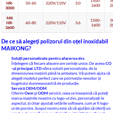
1500-
5
HR-
50-60
220V/110V
3.0
1600
2
3000
MK
1500-
5
HR-
60-80
220V/110V
3.6
1600
2
3600
De ce să alegeți polizorul din oțel inoxidabil
MAIKONG?
Soluții personalizate pentru afacerea dvs
Înțelegem că fiecare afacere are cerințe unice. De aceea
CO
-ul principal. LTD
ofera solutii personalizate, de la
dimensiunea mașinii până la ambalare. Vă putem ajuta să
alegeți modelul perfect care se potrivește nevoilor și
bugetului dumneavoastră de producție.
Servicii OEM/ODM
Oferim
Oem
şi
ODM
servicii, ceea ce înseamnă că puteți
marca mașinile noastre cu logo-ul dvs, personalizați-le
aspectul, și chiar ajustați setările software, cum ar fi logo-
ul de pornire. Scopul nostru este să vă ajutăm să oferiți un