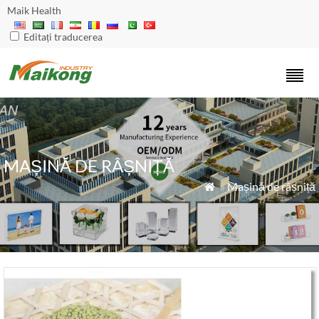
Maik Health
Editați traducerea
MAȘINĂ DE RÂȘNIȚĂ
»
Mașină de râșniță
