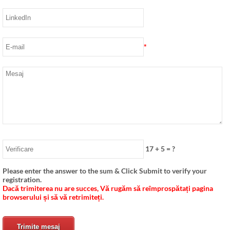
*
17
+
5
= ?
Please enter the answer to the sum & Click Submit to verify your
registration
.
Dacă trimiterea nu are succes, Vă rugăm să reîmprospătați pagina
browserului și să vă retrimiteți.
Trimite mesaj