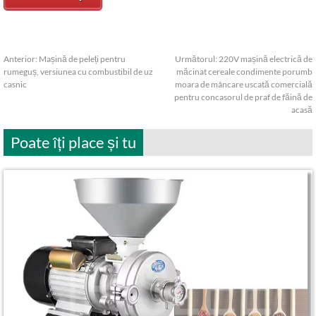
Anterior:
Mașină de peleți pentru
Următorul:
220V mașină electrică de
rumeguș, versiunea cu combustibil de uz
măcinat cereale condimente porumb
casnic
moara de mâncare uscată comercială
pentru concasorul de praf de făină de
acasă
Poate îți place și tu