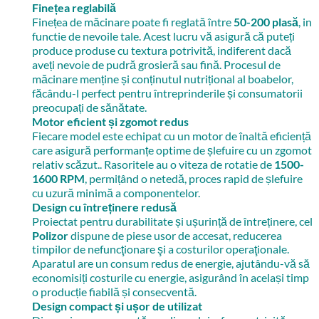
Finețea reglabilă
Finețea de măcinare poate fi reglată între
50-200 plasă
, in
functie de nevoile tale. Acest lucru vă asigură că puteți
produce produse cu textura potrivită, indiferent dacă
aveți nevoie de pudră grosieră sau fină. Procesul de
măcinare menține și conținutul nutrițional al boabelor,
făcându-l perfect pentru întreprinderile și consumatorii
preocupați de sănătate.
Motor eficient și zgomot redus
Fiecare model este echipat cu un motor de înaltă eficiență
care asigură performanțe optime de șlefuire cu un zgomot
relativ scăzut.. Rasoritele au o viteza de rotatie de
1500-
1600 RPM
, permițând o netedă, proces rapid de șlefuire
cu uzură minimă a componentelor.
Design cu întreținere redusă
Proiectat pentru durabilitate și ușurință de întreținere, cel
Polizor
dispune de piese usor de accesat, reducerea
timpilor de nefuncţionare şi a costurilor operaţionale.
Aparatul are un consum redus de energie, ajutându-vă să
economisiți costurile cu energie, asigurând în același timp
o producție fiabilă și consecventă.
Design compact și ușor de utilizat