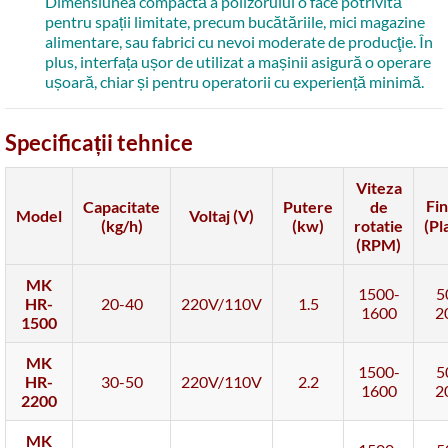
Dimensiunea compactă a polizorului o face potrivită
pentru spații limitate, precum bucătăriile, mici magazine
alimentare, sau fabrici cu nevoi moderate de producţie. În
plus, interfața ușor de utilizat a mașinii asigură o operare
ușoară, chiar și pentru operatorii cu experiență minimă.
Specificații tehnice
Viteza
Fin
Capacitate
Putere
de
Model
Voltaj (V)
(kg/h)
(kw)
rotatie
(Pl
(RPM)
MK
1500-
5
HR-
20-40
220V/110V
1.5
1600
2
1500
MK
1500-
5
HR-
30-50
220V/110V
2.2
1600
2
2200
MK