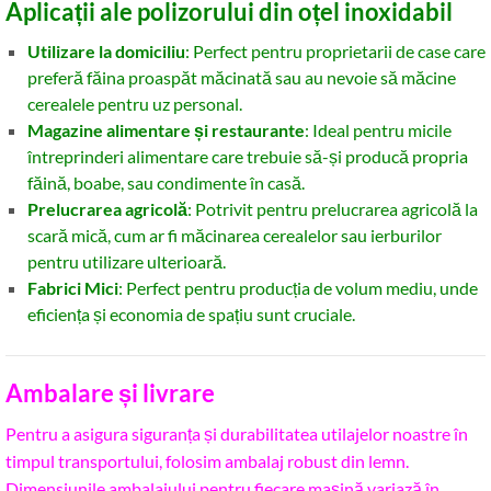
Aplicații ale polizorului din oțel inoxidabil
Utilizare la domiciliu
: Perfect pentru proprietarii de case care
preferă făina proaspăt măcinată sau au nevoie să măcine
cerealele pentru uz personal.
Magazine alimentare și restaurante
: Ideal pentru micile
întreprinderi alimentare care trebuie să-și producă propria
făină, boabe, sau condimente în casă.
Prelucrarea agricolă
: Potrivit pentru prelucrarea agricolă la
scară mică, cum ar fi măcinarea cerealelor sau ierburilor
pentru utilizare ulterioară.
Fabrici Mici
: Perfect pentru producția de volum mediu, unde
eficiența și economia de spațiu sunt cruciale.
Ambalare și livrare
Pentru a asigura siguranța și durabilitatea utilajelor noastre în
timpul transportului, folosim ambalaj robust din lemn.
Dimensiunile ambalajului pentru fiecare mașină variază în