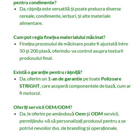
pentru condimente?
Da, râșnița este versatilă și poate prelucra diverse
cereale, condimente, ierburi, și alte materiale
alimentare.
Cum pot regla finețea materialului măcinat?
Finețea procesului de măcinare poate fi ajustată între
50 şi 200 plasă, oferindu-va control asupra texturii
produsului final.
Există o garanție pentru râșniță?
Da, oferim un
1-an de garantie
pe toate
Polizoare
STRIGHT
, care acoperă componentele de bază, cum ar
fi motorul.
Oferiți servicii OEM/ODM?
Da, le oferim pe amândouă
Oem
şi
ODM
servicii,
permițându-vă să personalizați produsul pentru a se
potrivi nevoilor dvs. de branding și operaționale.