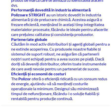
produs de marcă care se aliniază cu identitatea afacerii
dvs.
Performanță dovedită în industria alimentară
Polizoare STRIGHT
au un istoric dovedit în industria
alimentară și de prelucrare chimică. Acestea asigură o
frezare eficientă, menținând în același timp integritatea
materialelor procesate, făcându-le ideale pentru afacerile
care prețuiesc calitatea și consistența produselor.
Parteneriate globale
Căutăm în mod activ distribuitori și agenți globali pentru a
ne extinde acoperirea. Cu produsele noastre fiabile și
sistemul de suport robust, ne asigurăm că partenerii
noștri sunt echipați pentru a avea succes pe piață. Dacă
doriți să deveniți distribuitor, oferim toate instrumentele
de care aveți nevoie pentru un parteneriat de succes.
Eficiență și economii de costuri
The
Polizor
oferă o eficiență ridicată cu un consum redus
de energie, ajutându-vă să mențineți costurile
operaționale la minimum. Designul său minimizează
timpul de nefuncționare, făcându-l o soluție fiabilă și
rentabilă pentru producție continuă.