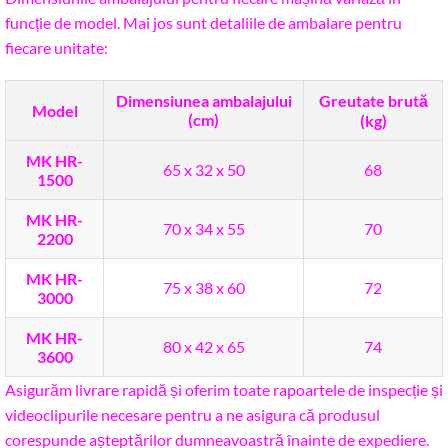
funcție de model. Mai jos sunt detaliile de ambalare pentru
fiecare unitate:
Dimensiunea ambalajului
Greutate brută
Model
(cm)
(kg)
MK HR-
65 x 32 x 50
68
1500
MK HR-
70 x 34 x 55
70
2200
MK HR-
75 x 38 x 60
72
3000
MK HR-
80 x 42 x 65
74
3600
Asigurăm livrare rapidă și oferim toate rapoartele de inspecție și
videoclipurile necesare pentru a ne asigura că produsul
corespunde așteptărilor dumneavoastră înainte de expediere.