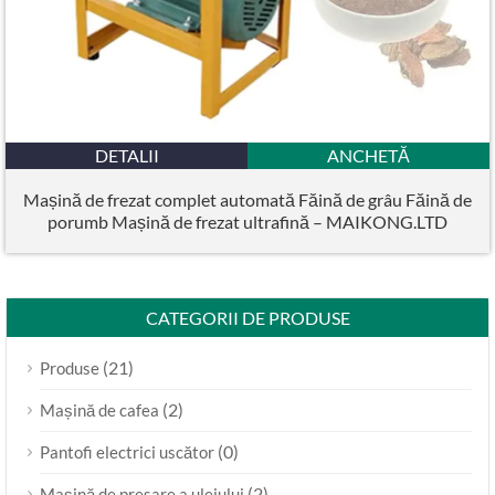
DETALII
ANCHETĂ
Mașină de frezat complet automată Făină de grâu Făină de
porumb Mașină de frezat ultrafină – MAIKONG.LTD
CATEGORII DE PRODUSE
(21)
Produse
(2)
Mașină de cafea
(0)
Pantofi electrici uscător
(2)
Mașină de presare a uleiului