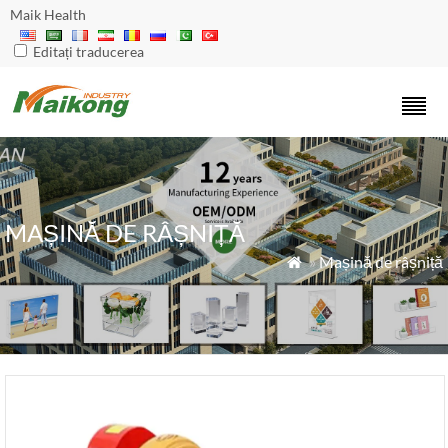
Maik Health
Editați traducerea
MAȘINĂ DE RÂȘNIȚĂ
»
Mașină de râșniță
