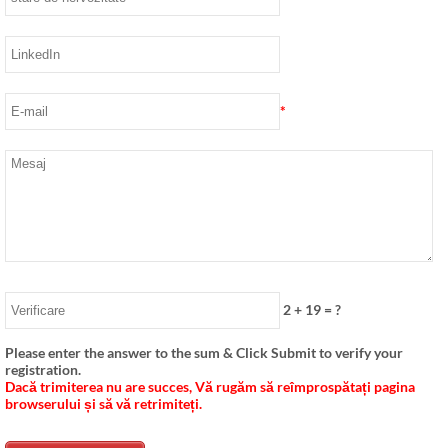
*
2
+
19
= ?
Please enter the answer to the sum & Click Submit to verify your
registration
.
Dacă trimiterea nu are succes, Vă rugăm să reîmprospătați pagina
browserului și să vă retrimiteți.