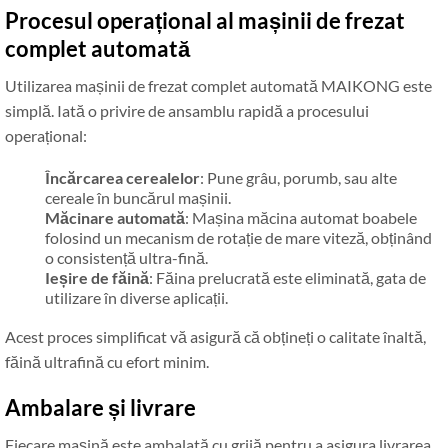
Procesul operațional al mașinii de frezat
complet automată
Utilizarea mașinii de frezat complet automată MAIKONG este
simplă. Iată o privire de ansamblu rapidă a procesului
operațional:
Încărcarea cerealelor
: Pune grâu, porumb, sau alte
cereale în buncărul mașinii.
Măcinare automată
: Mașina măcina automat boabele
folosind un mecanism de rotație de mare viteză, obținând
o consistență ultra-fină.
Ieșire de făină
: Făina prelucrată este eliminată, gata de
utilizare în diverse aplicații.
Acest proces simplificat vă asigură că obțineți o calitate înaltă,
făină ultrafină cu efort minim.
Ambalare și livrare
Fiecare mașină este ambalată cu grijă pentru a asigura livrarea