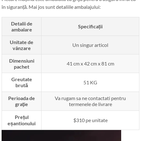
în siguranță. Mai jos sunt detaliile ambalajului:
Detalii de
Specificații
ambalare
Unitate de
Un singur articol
vânzare
Dimensiuni
41 cm x 42 cm x 81 cm
pachet
Greutate
51 KG
brută
Perioada de
Va rugam sa ne contactati pentru
graţie
termenele de livrare
Prețul
$310 pe unitate
eșantionului