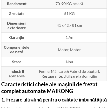
Randament
70-90 KG pe oră
Greutate
51 KG
Dimensiuni
41 x 42 x 81 cm
exterioare
Garanție
1 An
Componentele
Motor, Motor
de bază
Stare
Nou
Industrii
Ferme, Mâncare & Fabrici de băuturi,
aplicabile
Restaurante, Utilizare la domiciliu
Caracteristici cheie ale mașinii de frezat
complet automate MAIKONG
1. Frezare ultrafină pentru o calitate îmbunătățită