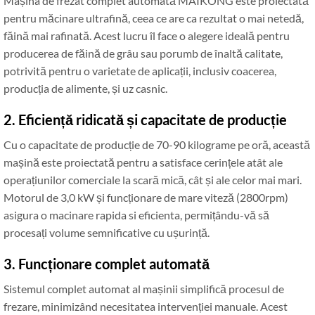
Mașina de frezat complet automată MAIKONG este proiectată
pentru măcinare ultrafină, ceea ce are ca rezultat o mai netedă,
făină mai rafinată. Acest lucru îl face o alegere ideală pentru
producerea de făină de grâu sau porumb de înaltă calitate,
potrivită pentru o varietate de aplicații, inclusiv coacerea,
producția de alimente, și uz casnic.
2. Eficiență ridicată și capacitate de producție
Cu o capacitate de producție de 70-90 kilograme pe oră, această
mașină este proiectată pentru a satisface cerințele atât ale
operațiunilor comerciale la scară mică, cât și ale celor mai mari.
Motorul de 3,0 kW și funcționare de mare viteză (2800rpm)
asigura o macinare rapida si eficienta, permițându-vă să
procesați volume semnificative cu ușurință.
3. Funcționare complet automată
Sistemul complet automat al mașinii simplifică procesul de
frezare, minimizând necesitatea intervenției manuale. Acest