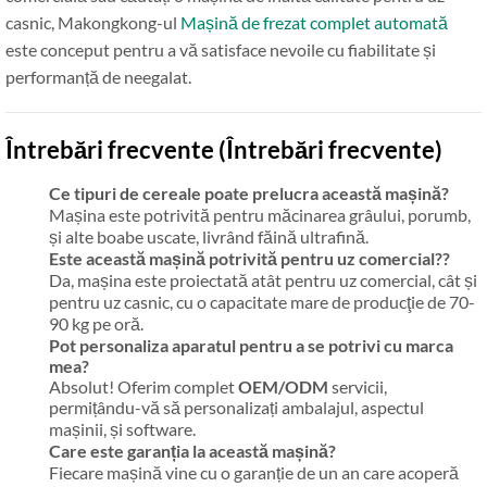
casnic, Makongkong-ul
Mașină de frezat complet automată
este conceput pentru a vă satisface nevoile cu fiabilitate și
performanță de neegalat.
Întrebări frecvente (Întrebări frecvente)
Ce tipuri de cereale poate prelucra această mașină?
Mașina este potrivită pentru măcinarea grâului, porumb,
și alte boabe uscate, livrând făină ultrafină.
Este această mașină potrivită pentru uz comercial??
Da, mașina este proiectată atât pentru uz comercial, cât și
pentru uz casnic, cu o capacitate mare de producţie de 70-
90 kg pe oră.
Pot personaliza aparatul pentru a se potrivi cu marca
mea?
Absolut! Oferim complet
OEM/ODM
servicii,
permițându-vă să personalizați ambalajul, aspectul
mașinii, și software.
Care este garanția la această mașină?
Fiecare mașină vine cu o garanție de un an care acoperă