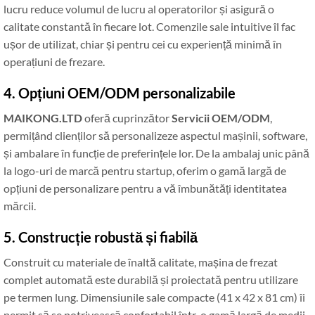
lucru reduce volumul de lucru al operatorilor și asigură o
calitate constantă în fiecare lot. Comenzile sale intuitive îl fac
ușor de utilizat, chiar și pentru cei cu experiență minimă în
operațiuni de frezare.
4. Opțiuni OEM/ODM personalizabile
MAIKONG.LTD
oferă cuprinzător
Servicii OEM/ODM
,
permițând clienților să personalizeze aspectul mașinii, software,
și ambalare în funcție de preferințele lor. De la ambalaj unic până
la logo-uri de marcă pentru startup, oferim o gamă largă de
opțiuni de personalizare pentru a vă îmbunătăți identitatea
mărcii.
5. Construcție robustă și fiabilă
Construit cu materiale de înaltă calitate, mașina de frezat
complet automată este durabilă și proiectată pentru utilizare
pe termen lung. Dimensiunile sale compacte (41 x 42 x 81 cm) îi
permit să se potrivească confortabil într-o gamă largă de medii