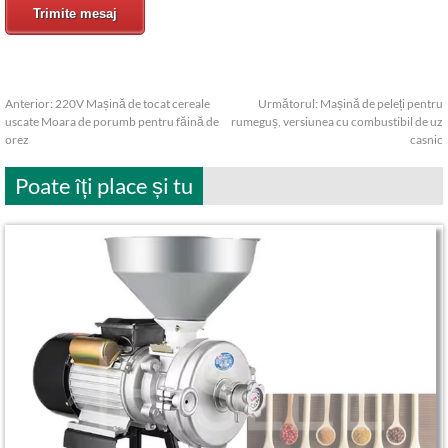
Trimite mesaj
Anterior:
220V Mașină de tocat cereale
Următorul:
Mașină de peleți pentru
uscate Moara de porumb pentru făină de
rumeguș, versiunea cu combustibil de uz
orez
casnic
Poate îți place și tu