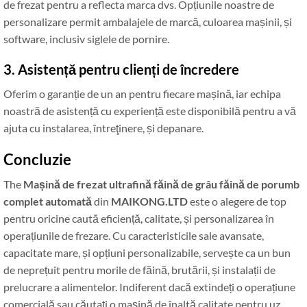
de frezat pentru a reflecta marca dvs. Opțiunile noastre de
personalizare permit ambalajele de marcă, culoarea mașinii, și
software, inclusiv siglele de pornire.
3. Asistență pentru clienți de încredere
Oferim o garanție de un an pentru fiecare mașină, iar echipa
noastră de asistență cu experiență este disponibilă pentru a vă
ajuta cu instalarea, întreţinere, și depanare.
Concluzie
The
Mașină de frezat ultrafină făină de grâu făină de porumb
complet automată
din
MAIKONG.LTD
este o alegere de top
pentru oricine caută eficiență, calitate, și personalizarea în
operațiunile de frezare. Cu caracteristicile sale avansate,
capacitate mare, și opțiuni personalizabile, servește ca un bun
de neprețuit pentru morile de făină, brutării, și instalații de
prelucrare a alimentelor. Indiferent dacă extindeți o operațiune
comercială sau căutați o mașină de înaltă calitate pentru uz