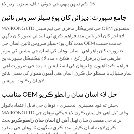
15 ڪم ڏينهن ٻنهي جي چوٽي ۽ آف-سيزن آرڊر لاءِ.
جامع سپورٽ: ڊيزائن کان پوءِ سيلز سروس تائين
MAIKONG LTD جي تجربيڪار ماهرن جي ٽيم سڀني OEM منصوبن
لاءِ آخر کان آخر تائين مدد فراهم ڪري ٿي, ابتدائي تصور کان ڊگھي
مدت کان پوء-سيلز سروس تائين. اسان جي OEM خدمت حسب
ضرورت کان ٻاهر آهي; اسان توهان کي اسان جي مشين کي موثر
طريقي سان برقرار رکڻ ۽ هلائڻ ۾ مدد لاءِ ٽيڪنيڪل سپورٽ پڻ
فراهم ڪندا آهيون. ڇا توھان کي انسٽاليشن ۾ مدد جي ضرورت آھي,
سار سنڀال, يا مسئلو حل ڪرڻ, اسان هتي آهيون هموار کي يقيني بڻائڻ
لاءِ, اڻ رڪاوٽ آپريشن.
مناسب OEM حل لاء اسان سان رابطو ڪريو
جيئن ته فوڊ مشينري انڊسٽري ۾ توهان جي قابل اعتماد ڀائيوار,
MAIKONG LTD وقف ٿيل آھي حل پيش ڪرڻ لاءِ جيڪي توھان جي
برانڊ جي مقصدن سان ٺھيل آھن.
اڄ اسان سان رابطو ڪريو
بحث
ڪرڻ لاءِ ته اسان ڪيئن مدد ڪري سگهون ٿا توهان جي منفرد