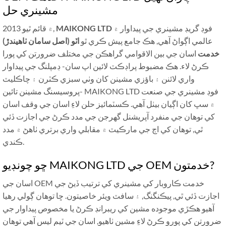
مشينري حل
فوڊ گريڊ مشينري جي پيداوار ۾
MAIKONG LTD
۾ قائم ٿيو 2013,
عالمي اڳواڻ آهي, هڪ جامع پيش ڪري ٿو
اٽو (اصل سامان ٺاهيندڙ)
خدمت
اسان جي بين الاقوامي گراهڪن جي مختلف ضرورتن کي پورا
ڪرڻ لاء. هڪ مضبوط پراڊڪٽ لائين اپ سان- ڊمپلنگ جي پيداوار
واري لائنن ۽ باؤزي مشينن کان وٺي سبزي ڪٽرن ۽ چاڪليٽ
پروسيسنگ مشينن تائين- MAIKONG LTD فوڊ مشينري جي صنعت
۾ سڀ کان اڳيان بيٺل آهي. ڪسٽمائيز حلن لاءِ اسان جي وقف اسان
کي توهان جي منفرد آپريشنل گهرجن جي مدد ڪرڻ جي اجازت ڏئي
ٿي, توهان کي اڄ جي مارڪيٽ ۾ مقابلي واري برتري ٺاهڻ ۾ مدد
ڪندي.
ڇو چونڊيو MAIKONG LTD جي OEM خدمتون?
اسان جي OEM خدمت ڪاروبار کي مشينري کي ترتيب ڏيڻ جي
اجازت ڏئي ٿي, پيڪنگنگ, ۽ سافٽ ويئر خاصيتون. ڇا توھان ڳولي رھيا
آھيو ھڪڙي موجوده مشين کي ريبرانڊ ڪرڻ يا مخصوص پيداوار جي
ضرورتن کي پورو ڪرڻ لاءِ مشين ٺاھيو, اسان جي ٽيم ليس آهي توهان