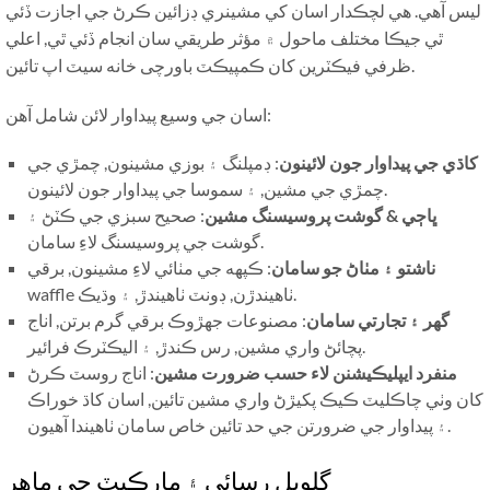
ليس آهي. هي لچڪدار اسان کي مشينري ڊزائين ڪرڻ جي اجازت ڏئي
ٿي جيڪا مختلف ماحول ۾ مؤثر طريقي سان انجام ڏئي ٿي, اعلي
ظرفي فيڪٽرين کان ڪمپيڪٽ باورچی خانه سيٽ اپ تائين.
اسان جي وسيع پيداوار لائن شامل آهن:
کاڌي جي پيداوار جون لائينون
: ڊمپلنگ ۽ بوزي مشينون, چمڙي جي
چمڙي جي مشين, ۽ سموسا جي پيداوار جون لائينون.
ڀاڄي & گوشت پروسيسنگ مشين
: صحيح سبزي جي ڪٽڻ ۽
گوشت جي پروسيسنگ لاءِ سامان.
ناشتو ۽ مٺاڻ جو سامان
: ڪپهه جي مٺائي لاءِ مشينون, برقي
waffle ٺاهيندڙن, ڊونٽ ٺاهيندڙ, ۽ وڌيڪ.
گھر ۽ تجارتي سامان
: مصنوعات جهڙوڪ برقي گرم برتن, اناج
پچائڻ واري مشين, رس ڪندڙ, ۽ اليڪٽرڪ فرائير.
منفرد ايپليڪيشنن لاء حسب ضرورت مشين
: اناج روسٽ ڪرڻ
کان وٺي چاڪليٽ ڪيڪ پکيڙڻ واري مشين تائين, اسان کاڌ خوراڪ
۽ پيداوار جي ضرورتن جي حد تائين خاص سامان ٺاهيندا آهيون.
گلوبل رسائي ۽ مارڪيٽ جي ماهر