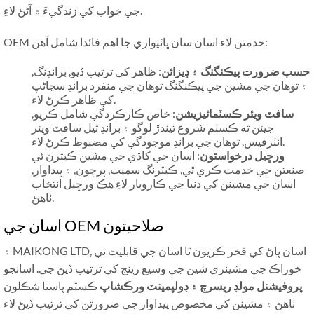
جي خواب کي زندگيءَ ۾ آڻڻ لاءِ.
OEM خدمتن لاء اسان سان ڀائيواري جا اهم فائدا شامل آهن:
حسب ضرورت پيڪنگنگ ۽ ڊيزائن
: ظاهر کي ترتيب ڏيو, برانڊنگ,
۽ توهان جي مشين جي پيڪنگنگ توهان جي منفرد برانڊ سڃاڻپ
کي ظاهر ڪرڻ لاء.
سافٽ ويئر ڪسٽمائيزيشن
: خاص ڪارڪردگي شامل ڪريو,
جيئن ته ڪسٽم شروع ٿيندڙ لوگو ۽ برانڊ ٿيل سافٽ ويئر
انٽرفيس, توهان جي برانڊ موجودگي کي مضبوط ڪرڻ لاء.
ورڇيل درخواستون
: اسان جي کاڌي جي مشين ڪيترن ئي
صنعتن جي خدمت ڪري ٿي, ڪيٽرنگ سميت, پرچون, ۽ پيداوار,
اسان جي مشينن کي دنيا جي ڪاروبار لاءِ هڪ ورڇيل انتخاب
ٺاهڻ.
اسان جي OEM صلاحيتون
۽ MAIKONG LTD, اسان پاڻ کي فخر ڪريون ٿا اسان جي قابليت تي
خوراڪ جي مشينري شين جي وسيع رينج کي ترتيب ڏيڻ جي. اسانجو
پروفيشنل مولڊ ريسرچ ۽ ڊولپمينٽ ورڪشاپ
ڪسٽم پاستا شڪلون
ٺاهڻ ۽ مشينن کي مخصوص پيداوار جي ضرورتن کي ترتيب ڏيڻ لاء