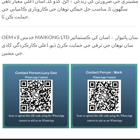
مشينري جي ضرورتن کي زندگي ۾ آڻڻ. گڏو گڏ, اسان اعلي معيار ٺاهي
سگهون ٿا, مناسب حل جيڪي توهان جي ڪاروباري ڪاميابي جي
حمايت ڪن ٿا.
OEM خدمتن لاء MAIKONG LTD سان ڀائيوار, ۽ اسان کي ڪسٽمائيز
سان توهان جي ترقي جي حمايت ڪرڻ ڏيو, اعلي ڪارڪردگي کاڌي
جي مشين.