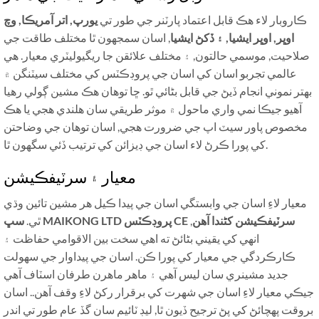
ڪاروبار لاء هڪ قابل اعتماد پارٽنر جي طور تي
يورپ, اتر آمريڪا, وچ
اوڀر, اوڀر ايشيا, ۽ ڏکڻ ايشيا
, اسان سمجھون ٿا مختلف طاقت جي
صلاحيت, موسمي حالتون, ۽ مختلف علائقن جا ريگيوليٽري معيار. هي
عالمي تجربو اسان کي اسان جي پروڊڪٽس کي مختلف سيٽنگن ۾
بهتر نموني انجام ڏيڻ جي قابل بڻائي ٿو. ڇا توهان هڪ مشين ڳولي رهيا
آهيو جيڪا نمي واري ماحول ۾ موثر طريقي سان هلندي هجي يا هڪ
مخصوص پاور سيٽ اپ جي ضرورت هجي, اسان توهان جي وضاحتن
کي پورا ڪرڻ لاء اسان جي ڊيزائن کي ترتيب ڏئي سگهون ٿا.
معيار ۽ سرٽيفڪيشن
معيار لاءِ اسان جي وابستگي اسان جي پيدا ڪيل هر مشين تائين وڌي
سڀ MAIKONG LTD پروڊڪٽس CE سرٽيفڪيشن کڻندا آهن
,
ٿي.
انهي کي يقيني بڻائڻ ته اهي سخت بين الاقوامي حفاظت ۽
ڪارڪردگي جي معيار کي پورا ڪن. اسان جي پيداوار جي سهولت
جديد مشينري سان ليس آهي ۽ ماهر ماهرن طرفان اسٽاف آهي
جيڪي معيار لاءِ اسان جي شهرت کي برقرار رکڻ لاءِ وقف آهن.. اسان
بروقت پهچائڻ کي پڻ ترجيح ڏيون ٿا, ليڊ ٽائيم سان گڏ عام طور تي اندر