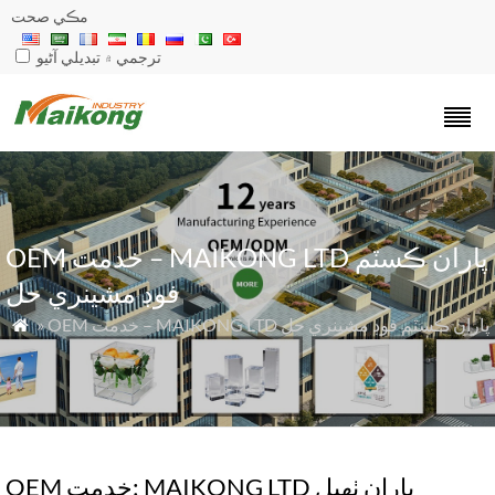
مڪي صحت
ترجمي ۾ تبديلي آڻيو
OEM خدمت – MAIKONG LTD پاران ڪسٽم
فوڊ مشينري حل
» OEM خدمت – MAIKONG LTD پاران ڪسٽم فوڊ مشينري حل

OEM خدمت: MAIKONG LTD پاران ٺهيل