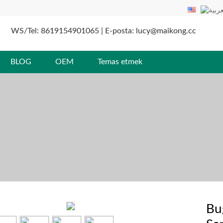
WS/Tel: 8619154901065 | E-posta: lucy@maikong.cc
BLOG
OEM
Temas etmek
Bu