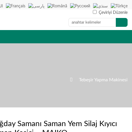
Çeviriyi Düzenle

»
Tebeşir Yapma Makinesi
ğday Samanı Saman Yem Silaj Kıyıcı