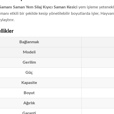
amanı Saman Yem Silaj Kıyıcı Saman Kesici
yem işleme yetenekler
anı etkili bir şekilde kesip yönetilebilir boyutlarda işler, Hayva
laştırır.
likler
Bağlanmak
Modeli
Gerilim
Güç
Kapasite
Boyut
Ağırlık
Garanti