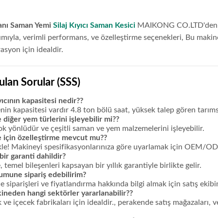
anı Saman Yemi
Silaj Kıyıcı Saman Kesici
MAIKONG CO.LTD'den yem 
mıyla, verimli performans, ve özelleştirme seçenekleri, Bu makin
asyon için idealdir.
ulan Sorular (SSS)
ıyıcının kapasitesi nedir??
in kapasitesi vardır 4.8 ton bölü saat, yüksek talep gören tarıms
diğer yem türlerini işleyebilir mi??
ok yönlüdür ve çeşitli saman ve yem malzemelerini işleyebilir.
 için özelleştirme mevcut mu??
kle! Makineyi spesifikasyonlarınıza göre uyarlamak için OEM/O
bir garanti dahildir?
 temel bileşenleri kapsayan bir yıllık garantiyle birlikte gelir.
umune sipariş edebilirim?
siparişleri ve fiyatlandırma hakkında bilgi almak için satış ekibim
neden hangi sektörler yararlanabilir??
 ve içecek fabrikaları için idealdir., perakende satış mağazaları, v