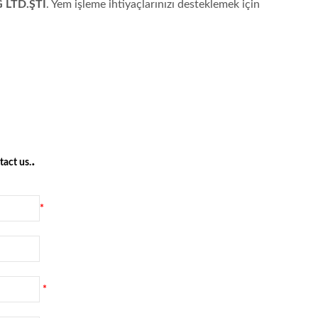
LTD.ŞTİ
. Yem işleme ihtiyaçlarınızı desteklemek için
.
act us.
*
*