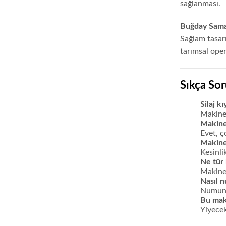
sağlanması.
Buğday Sam
Sağlam tasarı
tarımsal oper
Sıkça Sor
Silaj k
Makinen
Makine 
Evet, ç
Makine
Kesinli
Ne tür 
Makine,
Nasıl n
Numune 
Bu maki
Yiyecek