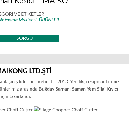
man Kesici – MAIKO
EGORİ VE ETİKETLER:
şir Yapma Makinesi
,
ÜRÜNLER
SORGU
– MAIKONG LTD.ŞTİ
aşmış lider bir üreticidir. 2013. Yenilikçi ekipmanlarımız
ürünlerimiz arasında
Buğday Samanı Saman Yem Silaj Kıyıcı
için tasarlandı.