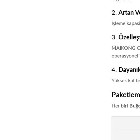
2.
Artan Ve
İşleme kapasi
3.
Özelleşt
MAIKONG CO.L
operasyonel i
4.
Dayanıkl
Yüksek kalite
Paketlem
Her biri
Buğd