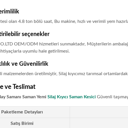
rimlilik
tesi olan 4.8 ton bölü saat, Bu makine, hızlı ve verimli yem hazırl
irilebilir seçenekler
TD OEM/ODM hizmetleri sunmaktadır, Müşterilerin ambalajı özell
htiyaçlarla uyumlu hale getirilmesi.
ılık ve Güvenilirlik
li malzemelerden üretilmiştir, Silaj kıyıcımız tarımsal ortamlarda
e ve Teslimat
ay Samanı Saman Yemi
Silaj Kıyıcı Saman Kesici
Güvenli taşımayı
Paketleme Detayları
Satış Birimi