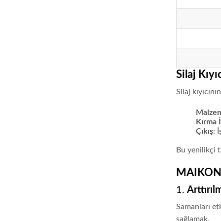
Silaj Kıyı
Silaj kıyıcını
Malze
Kırma İ
Çıkış
: 
Bu yenilikçi 
MAIKONG S
1.
Arttırıl
Samanları etk
sağlamak.