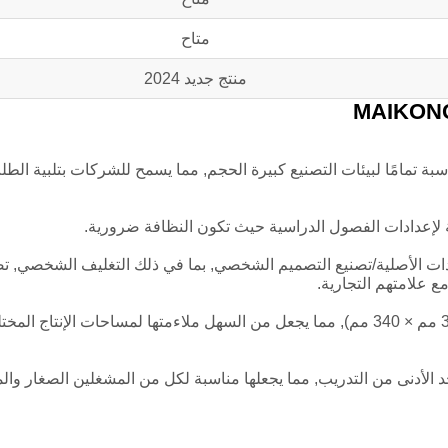
متاح
منتج جديد 2024
ة في الساعة, الآلة مناسبة تمامًا لبيئات التصنيع كبيرة الحجم, مما يسمح للشركات بتلبية ال
الية لإعدادات الفصول الدراسية حيث تكون النظافة ضرورية.
 شاملاً لتصنيع المعدات الأصلية/تصنيع التصميم الشخصي, بما في ذلك التغليف الشخصي, 
ع علامتهم التجارية.
رغم إمكانياتها القوية, الجهاز لديه بصمة مدمجة (530 مم × 380 مم × 340 مم), مما يجعل من السهل ملاءمتها لمساحات الإنت
حد الأدنى من التدريب, مما يجعلها مناسبة لكل من المشغلين الصغار وا