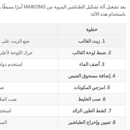
يعد تشغيل آلة تشكيل
باستخدام هذه الآلة:
خطوة
1. زيت القالب
ضع الزيت على ال
2. ضبط لوحة القالب
حرك اللوحة لأعلى
3. أضف الماء
استخدم دواسة
4. إضافة مسحوق الجبس
5. امزجي المكونات
ضجة ل 10-20 ث
6. صب الخليط
صب الملاط
7. كشط الطين الزائد
استخدم
8. تعيين وإخراج الطباشير
السماح لل