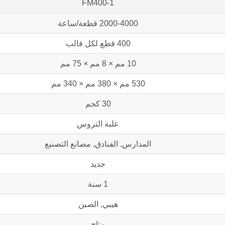
FM400-1
2000-4000 قطعة/ساعة
400 قطع لكل قالب
10 مم × 8 مم × 75 مم
530 مم × 380 مم × 340 مم
30 كجم
علبة التروس
المدارس, الفنادق, مصانع التصنيع
جديد
1 سنة
هيبي, الصين
متاح