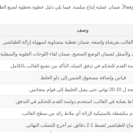
 الطباشير اليدوية من MAIKONG أمرًا بسيطًا وفعالاً, ضمان عملية إنتاج سلسة. فيما يلي دليل خطوة بخطوة لصنع 
وصف
قالب بفرشاة واسعة, ضمان تغطية متساوية لسهولة إزالة الطباشير.
 ولأسفل لضمان الوضع الصحيح, ضمان لقاء اللوحات العلوية والسفلية.
 القدم للتحكم في تدفق المياه, التأكد من تشبع القالب بالكامل.
قياس وإضافة مسحوق الجبس إلى دلو الخلط.
واني حتى يصل الخليط إلى قوام متجانس.
 بعناية في القالب; استخدم دواسة القدم للتحكم في التدفق.
 مكشطة بلاستيكية لإزالة أي ملاط ​​زائد من سطح القالب.
طباشير لضبط 1-2 دقائق, ثم أخرج للتصلب النهائي.