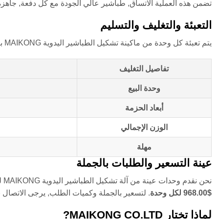
تضمن هذه العملية الاتساق, طباشير عالي الجودة مع كل دفعة, جاهزة
التعبئة والتغليف والتسليم
يتم تعبئة كل وحدة من ماكينة تشكيل الطباشير اليدوية MAIKONG بعناية لضمان التسليم الآمن. وفيما يلي ملخص لتفاصيل التعبئة والتغليف والشحن:
تفاصيل التغليف
وحدة البيع
أبعاد الحزمة
الوزن الإجمالي
مهلة
عينة التسعير والطلبات بالجملة
نحن نقدم وحدات عينة من آلة تشكيل الطباشير اليدوية MAIKONG للراغبين في اختبار المنتج قبل الالتزام بعمليات الشراء بالجملة. العينات متوفرة في
$968.00 لكل وحدة
. لتسعير بالجملة وكميات الطلب, يرجى الاتصا
لماذا تختار MAIKONG CO.LTD?