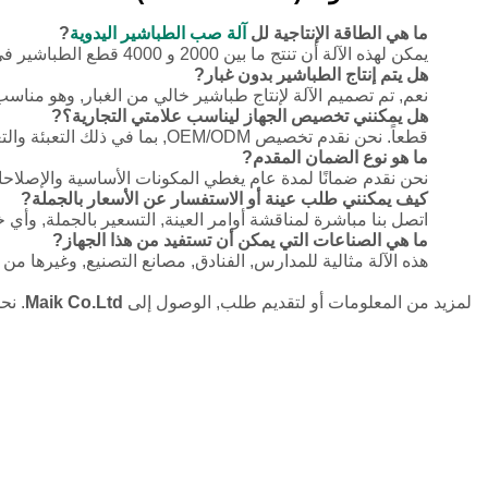
ما هي الطاقة الإنتاجية لل
آلة صب الطباشير اليدوية
?
يمكن لهذه الآلة أن تنتج ما بين 2000 و 4000 قطع الطباشير في الساعة, مما يجعلها مثالية للإنتاج عالي الطلب.
هل يتم إنتاج الطباشير بدون غبار?
نعم, تم تصميم الآلة لإنتاج طباشير خالي من الغبار, وهو مناسب
هل يمكنني تخصيص الجهاز ليناسب علامتي التجارية؟?
قطعاً. نحن نقدم تخصيص OEM/ODM, بما في ذلك التعبئة والتغليف, لون الآلة, وشعارات بدء التشغيل.
ما هو نوع الضمان المقدم?
نحن نقدم ضمانًا لمدة عام يغطي المكونات الأساسية والإصلاحا
كيف يمكنني طلب عينة أو الاستفسار عن الأسعار بالجملة?
اتصل بنا مباشرة لمناقشة أوامر العينة, التسعير بالجملة, وأ
ما هي الصناعات التي يمكن أن تستفيد من هذا الجهاز?
هذه الآلة مثالية للمدارس, الفنادق, مصانع التصنيع, وغيرها من 
لمزيد من المعلومات أو لتقديم طلب, الوصول إلى
Maik Co.Ltd
. نح