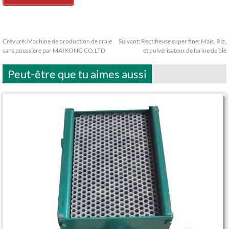
Crévuré:
Machine de production de craie
Suivant:
Rectifieuse super fine: Maïs, Riz,
sans poussière par MAIKONG CO.LTD
et pulvérisateur de farine de blé
Peut-être que tu aimes aussi