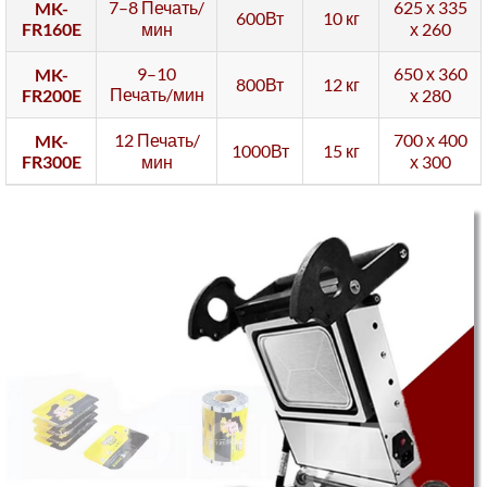
7–8 Печать/
625 х 335
MK-
600Вт
10 кг
FR160E
мин
х 260
9–10
650 х 360
MK-
800Вт
12 кг
Печать/мин
FR200E
х 280
12 Печать/
700 х 400
MK-
1000Вт
15 кг
FR300E
мин
х 300