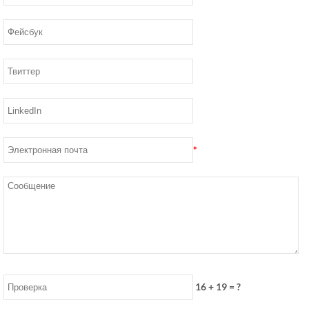
*
16
+
19
= ?