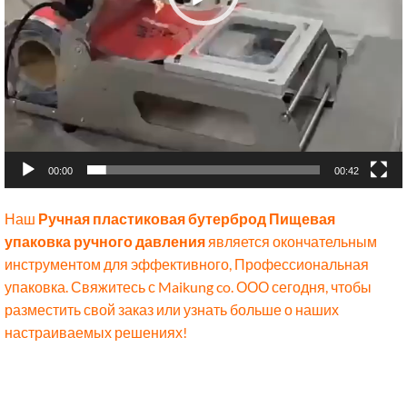
00:00
00:42
Наш
Ручная пластиковая бутерброд
Пищевая
упаковка ручного давления
является окончательным
инструментом для эффективного, Профессиональная
упаковка. Свяжитесь с Maikung co. ООО сегодня, чтобы
разместить свой заказ или узнать больше о наших
настраиваемых решениях!