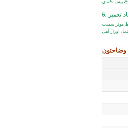
ماد تعمير
ي تقسيم سيٽنگن ۾ ڊگهي عرصي واري
وضاحتون