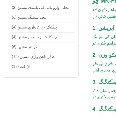
(2)
بجلي وارو پاڻي کي ٻليندي مشين
نگ ڪري رهيا آهيو, ڊيزا, يا ناشتو, اسان
(6)
بيضا شيلنگ مشين
ن آپريشن
(4)
پيڪنگ / ڀرڻ واري مشين
هان کي سيلنگ
(4)
چاڪليٽ پروسيس مشين
(6)
گرائنر مشين
لڪو وزن
(12)
چڪر ٺاهڻ واري مشين
ه تي بي نقاب ڪري ٿو, ڪو
(17)
اڻ کٽ
ر پيڪنگنگ
7-8 سيل جي هڪ منٽ جي پيڪنگ جي رفتار سان, MK-Fr160E ڪاروبار لاء مڪمل آهي جنهن کي جلدي ۽ قابل اعتماد مهر جي ضرورت آهي. اهو توهان
پيڪنگنگ