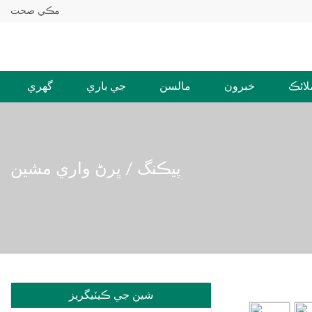
مڪي صحت
لائڪ
خبرون
مالسن
جي باري
گهري
پيڪنگ / ڀرڻ واري مشين
شين جي ڪيٽيگريز