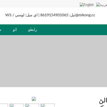
WS / ٽيل: 8619154901065 | اي ميل: لوسي@mikong.cc
رابطو
اٽو
م
لڻ