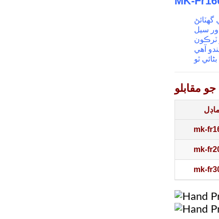
و مقابلو
اڊل
mk-fr1
mk-fr2
mk-fr3