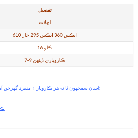
تفصيل
اڇلات
610 ايڪس 360 ايڪس 295 جار
16 ڪلو
7-9 ڪاروباري ڏينهن
اسان سمجهون ٿا ته هر ڪاروبار ۾ منفرد گهرجن آهي, ۽ اسان توهان جي ضرورتن کي پورو ڪرڻ لاء درآمد ڪيل آپشن پيش ڪندا آهيون:
ڪس
: توهان جي برانڊ جي سڃاڻپ سان ترتيب ڏيڻ لاء پيڪنگنگ پيڪنگنگ.