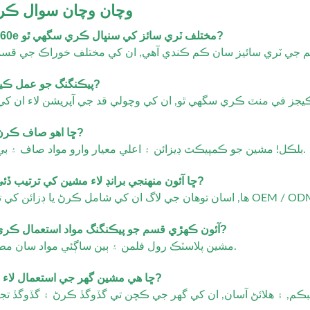
وچان وچان سوال ڪر
1. ڇا MK-Fr160e مختلف ٽري سائز کي سنڀال ڪري سگھي ٿو?
2. پيڪنگنگ جو عمل ڪيترو تيز آهي?
3. ڇا اهو صاف ڪرڻ آسان آهي?
بلڪل! مشين جو ڪمپيڪٽ ڊيزائن ۽ اعلي معيار وارو مواد صاف ۽ بي پرواهه ڪرڻ.
4. ڇا آئون منهنجي برانڊ لاء مشين کي ترتيب ڏئي سگهان ٿو?
5. آئون ڪهڙي قسم جو پيڪنگنگ مواد استعمال ڪري سگهان ٿو?
مشين پلاسٽڪ رول فلمن ۽ ٻين ساڳئي مواد سان مطابقت رکي ٿي.
6. ڇا هي مشين گهر جي استعمال لاء موزون آهي?