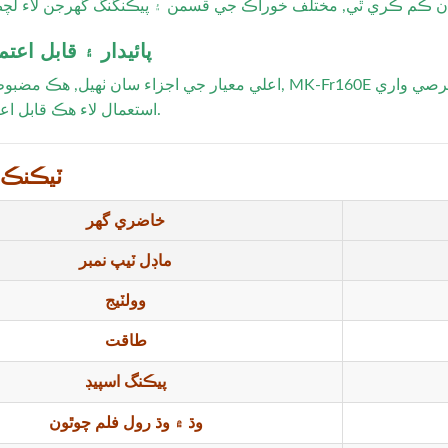
5. پائيدار ۽ قابل اعت
اعلي معيار جي اجزاء سان ٺهيل, هڪ مضبوط موٽر سميت, MK-Fr160E آخري ڀيرو انجنيئر ڪيو ويو آهي. اهو اعل
استعمال لاء هڪ قابل اعتماد اوزار آهي.
ٽيڪنڪ 
خاضري گهر
ماڊل ٽيپ نمبر
وولٽيج
طاقت
پيڪنگ اسپيڊ
وڌ ۾ وڌ رول فلم چوٿون