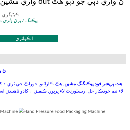
واري مشين ڪ out ڻ واري دٻي جو دٻو هٿ
ڪيٽيگري ۽ ٽيگ:
پيڪنگ / ڀرڻ واري 
انڪوائري
دستي پلاسٽ
MK-Fr160E هٿ پريشر فوڊ پيڪنگنگ مشين
, هڪ ڪارائتو, خوراڪ جي ٽري ۽ ک
لاء نيم خودڪار حل. ريسٽورنٽ لاء ڀرپور, ڪيفيز, ۽ کاڌو ٺاهيندڙ