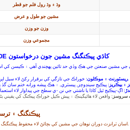
وڌ ۾ وڌ رول فلم جو قطر
مشين جو طول و عرض
وزن جو وزن
مجموعي وزن
MK-Fr160E کاڌي پيڪنگنگ مشين جون درخواستون
ريسٽورنٽ ۽ موڪلون
: خوراڪ جي تازگي کي برقرار رکڻ لاء سيل اپن جو دٻو.
 ۽ بيڪريز
دڙ
 سروسز
پيڪنگنگ ۽ ترس
اسان ٽرانزٽ دوران توهان جي مشين کي بچائڻ لاء محفوظ پيڪنگنگ کي يقيني بڻايو.