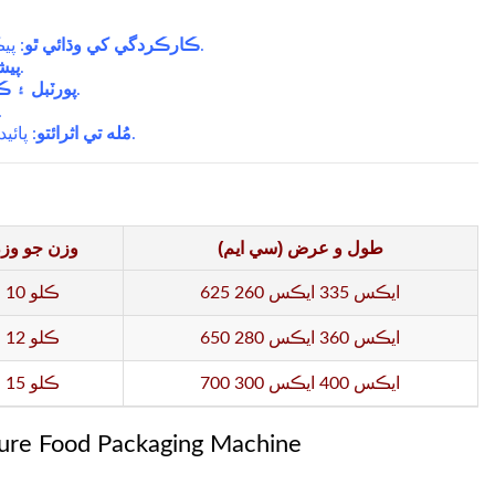
ڪارڪردگي کي وڌائي ٿو
: پيڪنگنگ جي عمل کي تيز ڪري ٿو, وقت بچائڻ ۽ مزدورن جي خرچن کي گهٽائڻ.
پيش
: صاف مهيا ڪندو آهي, پاپ اپ باڪس لاء پيشه ور سيل.
پورٽبل ۽ 
: آسانيء سان باورچی خانه ۾ وجهي ٿو, نن ورڪشاپس, يا کاڌو ٽرڪون.
: خوراڪ جي پيڪنگنگ ڪم
مُله تي اثرائتو
: پائيدار حصا گهٽ ۾ گهٽ سار سنڀال سان ڊگهي مدت جي اعتماد کي يقيني بڻائي ٿو.
طول و عرض (سي ايم)
وزن جو وز
625 ايڪس 335 ايڪس 260
10 ڪلو
650 ايڪس 360 ايڪس 280
12 ڪلو
700 ايڪس 400 ايڪس 300
15 ڪلو