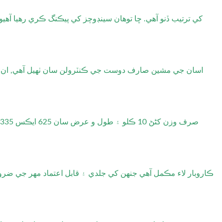
اسان جي مشين صارف دوست جي ڪنٽرولن سان ٺهيل آهي, ان کي ه