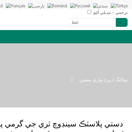
ترجمي ۾ تبديلي آڻيو

پيڪنگ / ڀرڻ واري مشين
»
دستي پلاسٽڪ سينڊوچ ٽري جي گرمي پا