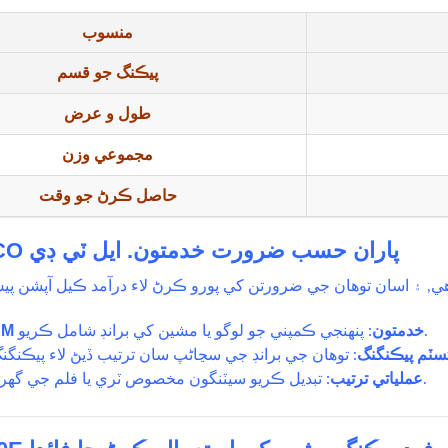
منسوب
پيڪنگ جو قسم
طول و عرض
مجموعي وزن
حاصل ڪرڻ جو وقت
ميڪونگ CO پاران حسب ضرورت خدمتون. ايل ٽي ڊي
OEM / ODM خدمتون
: پنهنجي ڪمپني جو لوگو يا مشين کي برانڊ شامل ڪريو.
ٽم پيڪنگنگ
عملياتي ترتيب
: تبديل ڪريو سيٽنگون مخصوص ٽري يا فلم جي گهرجن مطابق.