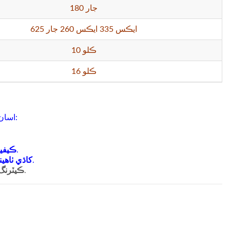
180 جار
625 ايڪس 335 ايڪس 260 جار
10 ڪلو
16 ڪلو
اسان جي مشين صنعتن جي هڪ وڏي حد تائين پهچندي آهي ۽ ڪيسن کي استعمال ڪندي:
ڪيفيز
: پيڪيج سينڊوچز, پيسٽري, ۽ هڪ پيشه ورانه ختم سان گڏ ٻيا ناشتو.
کاڌي ٺاهين
: اڳ-پيڪيج ٿيل کاڌا يا ناشتي جي نن -ي سطح جي پيداوار لاء استعمال ڪريو.
ڪيٽرنگ
: واقعن لاء هائيگينڪ ۽ پيش ڪيل خوراڪ پيڪنگ کي يقيني بڻايو وڃي.