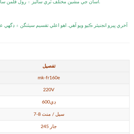
اسان جي مشين مختلف ٽري سائيز ۽ رول فلمن سان ڪم ڪري ٿي, مختلف خوراڪ جي قسمن ۽ پيڪنگنگ گهرجن لاء لچڪ پيش ڪندي.
تفصيل
mk-fr160e
220V
600ڊي
7-8 سيل / منٽ
245 جار