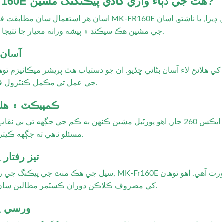
ڇو MK-Fr160E هٿ جي دٻاء واري کاڌي پيڪنگنگ مشين?
اسان هر استعمال سان مطابقت فراهم ڪرڻ لاء MK-FR160E کي ترتيب ڏنو آهي. ڇا توهان سينڊوچز کي پيڪ
جي مشين هڪ سيڪنڊ ۾ پيشه ورانه معيار جا نتيجا يقيني بڻائي ٿي.
1. آسا
لائڻ لاء آسان بڻائي ڇڏيو. ان جو دستياب هٿ پريشر ميڪانيزم تو
جي عمل تي مڪمل ڪنٽرول فراهم ڪري ٿو.
2. ڪمپيڪٽ ۽ ه
صرف وزن کڻڻ 10 ڪلو ۽ طول و عرض سان 625 ايڪس 335 ايڪس 260 جار, اهو پورٽبل مشين ڪنهن به ڪم جي جڳه
مسئلو ناهي ته جڳهه ڪيتري محدود آهي.
3. تيز رفتا
کي مصروف ڪلاڪن دوران ڪسٽمر مطالبن سان مدد ڪري ٿو.
4. ورسي 