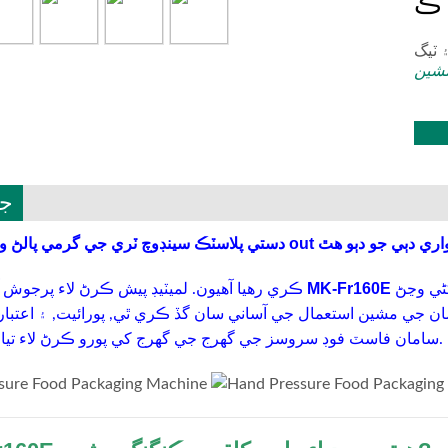
مشين
جا
ڪ سينڊوچ ٽري جي گرمي پالڻ واري مشين ڪ out ڻ واري دٻي جو دٻو هٿ
ڻي وڃڻ
اسان CO ڪري رهيا آهيون. لميٽيڊ پيش ڪرڻ لاء پرجوش آهن
, اسان جي مشين استعمال جي آساني سان گڏ ڪري ٿي, پورائيت, ۽ اعتبار
سامان فاسٽ فوڊ سروسز جي گهرج جي گهرج کي پورو ڪرڻ لاء تيار ڪيو ويو آهي.