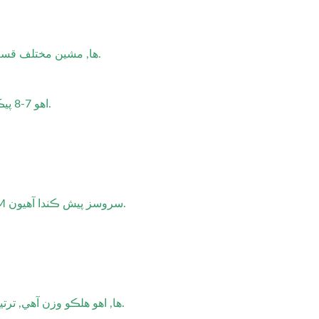
ها, مشين مختلف قسم جي ٽري سائيز سان ڪم ڪندي آهي, ان کي مختلف خوراڪ جي قسمن لاء ورڇائڻ.
اهو 7-8 پيڪيجز في منٽ ڪري سگهي ٿو, ان کي وچولي قد جي آپريشن لاء ان کي مناسب بڻائڻ.
ها, اسان توهان جي لاگ ان کي شامل ڪرڻ يا ڊزائن کي تبديل ڪرڻ لاء OEM / ODM سروسز پيش ڪندا آهيون.
ها, اهو هلڪو وزن آهي, ترتيبڪم, ۽ هلائڻ آسان, ان کي گهر جي ڪچن تي گڏوگڏ ڪرڻ ۽ گڏوگڏ تجارتي سيٽ اپ.