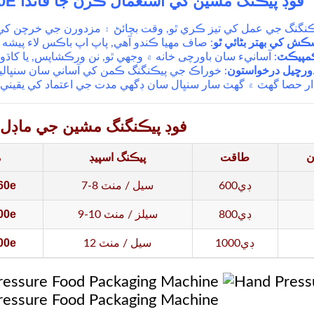
MK-Fr160E فوڊ پيڪنگ مشين کي استعمال ڪرڻ جا فائدا
ڪش کي بهتر بڻائي ٿو
ڪمپيڪٽ
ورڇيل درخواستون
ن کي آساني سان سنڀاليندو آهي.
فوڊ پيڪنگنگ مشين جي ماڊل ج
ن
طاقت
پيڪنگ اسپيڊ
م
60e
600ڊي
7-8 سيل / منٽ
00e
800ڊي
9-10 سيلز / منٽ
00e
1000ڊي
12 سيل / منٽ