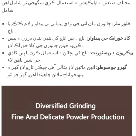
مختلف صنعتن ۽ اپليڪيشن ۾ استعمال ڪري سگهجي ٿو, شامل آهن
شامل:
فلور ملز
: چانورن مان اٽي جي وڏي پيماني تي پيداوار لاء, ڪڻڪ, يا
اناج.
کاڌ خوراڪ جي پيداوار
: اناج ۽ ٻين اناج کي ننڍن ننڍن ذرڙن ۾ پيس
ڪريو، جيئن جانورن جي کاڌ خوراڪ لاءِ.
بيڪريون ۽ ريسٽورنٽ
: اناج کي پچائڻ ۾ استعمال ڪرڻ يا ٻين کاڌي
جي شين ٺاهڻ لاءِ.
گهرو جو سوطو
: انهن ماڻهن لاءِ مثالي آهي جيڪي تازو لاءِ گهر ۾
پنهنجو اناج ملائڻ چاهيندا آهن, گھر جو اٽو.