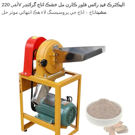
آهي
220V اليڪٽرڪ فيڊ رائس فلور ڪارن مل خشڪ اناج گرائنڊر
اناج ۽ اناج جي پروسيسنگ لاء هڪ انتهائي موثر حل.
مشين