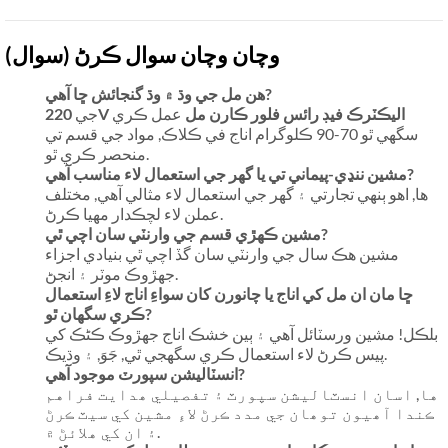
وچان وچان سوال ڪرڻ (سوال)
هن مل جي وڌ ۾ وڌ گنجائش ڇا آهي?
220V اليڪٽرڪ فيڊ رائس فلور ڪارن مل
عمل ڪري
جي
سگهي ٿو 70-90 ڪلوگرام اناج في ڪلاڪ, مواد جي قسم تي
منحصر ڪري ٿو.
مشين ننڍي-پيماني تي يا گھر جي استعمال لاء مناسب آهي?
ها, اهو ٻنهي تجارتي ۽ گهر جي استعمال لاء مثالي آهي, مختلف
عملن لاء لچڪدار مهيا ڪرڻ.
مشين ڪهڙي قسم جي وارنٽي سان اچي ٿي?
مشين هڪ سال جي وارنٽي سان گڏ اچي ٿي بنيادي اجزاء
جهڙوڪ موٽر ۽ انجڻ.
ڇا مان ان مل کي اناج يا چانورن کان سواءِ اناج لاءِ استعمال
ڪري سگھان ٿو?
بلڪل! مشين ورسٽائل آهي ۽ ٻين خشڪ اناج جهڙوڪ ڪڻڪ کي
پيس ڪرڻ لاء استعمال ڪري سگهجي ٿي, جَوَ, ۽ وڌيڪ.
انسٽاليشن سپورٽ موجود آهي?
ها, اسان انسٽاليشن سپورٽ ۽ تفصيلي ھدايت فراهم
ڪندا آھيون توھان جي مدد ڪرڻ لاءِ مشين کي سيٽ ڪرڻ
۽ ان کي هلائڻ ۾.