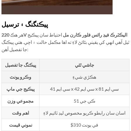
پيڪنگنگ ۽ ترسيل
220V اليڪٽرڪ فيڊ رائس فلور ڪارن مل
احتياط سان پيڪيج
هر هڪ
ٿيل آهي انهي کي يقيني بڻائڻ لاءِ ته اها مڪمل حالت ۾ اچي. هتي پيڪنگ
جا تفصيل آهن:
جاشي ٿئي
پيڪنگ جا تفصيل
ھڪڙي شيءِ
وڪرو يونٽ
41 سي ايم x 42 سي ايم x 81 سي ايم
پيڪيج جي ماپ
51 ڪي جي
مجموعي وزن
اسان سان رابطو ڪريو مخصوص ليڊ ٽائيم لاءِ
اهم وقت
$310 في يونٽ
نموني قيمت