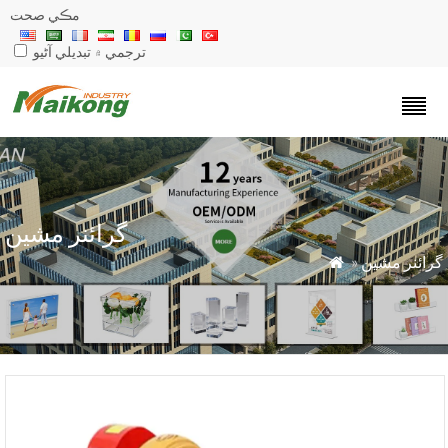
مڪي صحت
ترجمي ۾ تبديلي آڻيو
گرائنر مشين
گرائنر مشين
»
