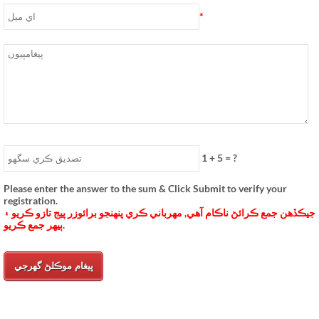
*
1
+
5
= ?
Please enter the answer to the sum & Click Submit to verify your
registration
.
جيڪڏهن جمع ڪرائڻ ناڪام آهي, مهرباني ڪري پنهنجو برائوزر پيج تازو ڪريو ۽
ٻيهر جمع ڪريو.
پيغام موڪلڻ گھرجي