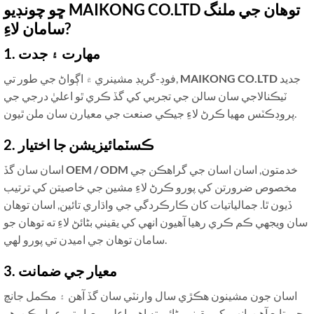
ڇو چونڊيو MAIKONG CO.LTD توهان جي ملنگ
سامان لاءِ?
1. مهارت ۽ جدت
جديد
MAIKONG CO.LTD
فوڊ-گريڊ مشينري ۾ اڳواڻ جي طور تي,
ٽيڪنالاجي سان سالن جي تجربي کي گڏ ڪري ٿو اعليٰ درجي جي
پروڊڪٽس مهيا ڪرڻ لاءِ جيڪي صنعت جي معيارن سان ملن ٿيون.
2. ڪسٽمائيزيشن جا اختيار
خدمتون, اسان اسان جي گراهڪن جي
OEM / ODM
اسان سان گڏ
مخصوص ضرورتن کي پورو ڪرڻ لاءِ مشين جي خاصيتن کي ترتيب
ڏيون ٿا. جمالياتيات کان ڪارڪردگي جي واڌاري تائين, اسان توهان
سان ويجهي ڪم ڪري رهيا آهيون انهي کي يقيني بڻائڻ لاءِ ته توهان جو
سامان توهان جي اميدن تي پورو لهي.
3. معيار جي ضمانت
اسان جون مشينون ھڪڙي سال وارنٽي سان گڏ آھن ۽ مڪمل جانچ
جي تابع آھن, انهي کي يقيني بڻائي ته اهي اعلي معيار تي عمل ڪن. هر