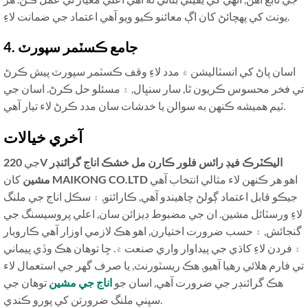
يونٽ کي پهچائڻ کان اڳ معائنو ڪيو ويو آهي اعتماد جي ضمانت لاءِ.
4. جامع ڪسٽمر سپورٽ
اسان پاڻ کي انسٽاليشن ۾ مدد لاءِ وقف ڪسٽمر سپورٽ پيش ڪرڻ
تي فخر محسوس ڪريون ٿا, سار سنڀال, ۽ مسئلو حل ڪرڻ. اسان جي
ٽيم هميشه ڪنهن به سوالن يا خدشات سان مدد ڪرڻ لاء تيار آهي.
آخري خيالات
جي
220V اليڪٽرڪ فيڊ رائس فلور ڪارن مل خشڪ اناج گرائنڊر
اهو هر ڪنهن لاء مثالي انتخاب آهي
MAIKONG CO.LTD
کان
مشين
جيڪو قابل اعتماد ڳولڻ چاهيندو آهي, ڪارائتو, ۽ سڪل اناج جي ملنگ
لاءِ ورسٽائل مشين. ان جي مضبوط ڊيزائن سان, اعلي پروسيسنگ جي
گنجائش, ۽ حسب ضرورت اختيارن, اهو هڪ لازمي اوزار آهي ڪاروبار
۽ فردن لاءِ کاڌي جي پيداوار واري صنعت ۾. ڇا توهان هڪ وڏي پيماني
تي فارم هلائي رهيا آهيو, هڪ ريسٽورنٽ, يا صرف گهر جي استعمال لاء
هڪ گرائنڊر جي ضرورت آهي, اسان جو
اناج جي مشين
توهان جي
سڀني ملنگ ضرورتن کي پورو ڪندي.