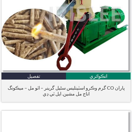
انڪوائري
تفصيل
گرم وڪرو اسٽينلیس سٹیل گرينر – اٽو مل – ميڪونگ CO پاران
اناج مل مشين. ايل ٽي ڊي