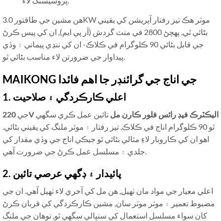
پروسيسنگ لاء.
هن مشين جي طاقتور 3.0KW موٽر هڪ تيز رفتار آپريشن کي يقيني
بڻائي ٿي, پهچڻ 2800 في منٽ گردش (آر پي ايم), ان کي پيس ڪرڻ
جي قابل بڻائي 90 ڪلوگرام في ڪلاڪ- ان کي ننڍي پيماني ۽ وڏي
پيداوار جي ضرورتن لاء مناسب بڻائي ٿو.
MAIKONG جي اناج جي گرائنڊر جا اهم فائدا
1. اعلي ڪارڪردگي ۽ صلاحيت
220V اليڪٽرڪ فيڊ رائس فلور ڪارن مل
تائين عمل ڪري سگهي
جي
ٿو 90 ڪلوگرام اناج في ڪلاڪ, تيز رفتار ۽ موثر ملنگ کي يقيني بڻائي.
اهو ان کي ڪاروبار لاءِ مثالي بڻائي ٿو جيڪي اناج جي وڏي مقدار کي
جلدي ۽ مسلسل عمل ڪرڻ جي ضرورت آهي.
2. پائيدار ۽ ڊگهي عرصي تائين
اعلي معيار جي مواد مان ٺهيل, هن مل کي آخري لاء ٺهيل آهي. ان جي
مضبوط تعمير ۽ موثر موٽر سان, مشين ڪارڪردگي کي قربان ڪرڻ
کان سواء مسلسل استعمال کي سنڀالي سگھي ٿو, توهان جي ملنگ