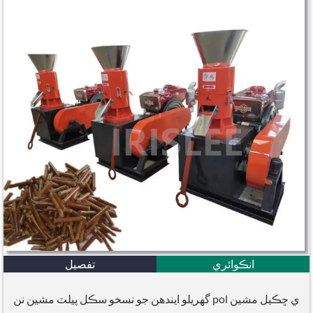
انڪوائري
تفصيل
گهريلو ايندھن جو نسخو سڪل پيلٽ مشين نن pol ي ڇڪيل مشين