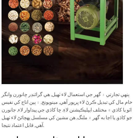
ٻنهي تجارتي ۽ گهر جي استعمال لاء ٺهيل, هي گرائنڊر چانورن وانگر
خام مال کي تبديل ڪرڻ لاء ڀرپور آهي, مينويونج, ۽ ٻين اناج کي نفيس
اٽو يا کاڌي ۾ مختلف ايپليڪيشنن لاءِ. ڇا کاڌي جي پيداوار لاء, جانورن
جو کاڌو, يا اڃا به گهر ۾ ملنگ, هن مشين کي مسلسل پهچائڻ لاء ٺهيل
آهي, قابل اعتماد نتيجا.