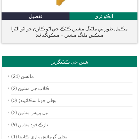
انڪوائري
تفصيل
مڪمل طور تي ملٽنگ مشين ڪڻڪ جي اٽو ڪارن جو اٽو الٽرا
ميڪس ملنگ مشين – ميڪونگ. ٽيڊ
شين جي ڪيٽيگريز
(21)
مالسن
(2)
ڪلاب جي مشين
(0)
بجلي جوتا سڪائيندڙ
(2)
تيل پريس مشين
(9)
نازڪ فوڊ مشين
(1)
بجلي گرمائش واري ڪابينا