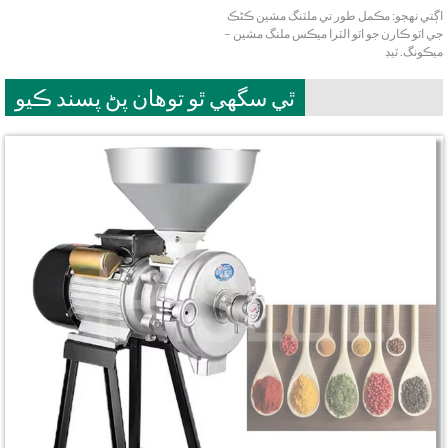
اڳتي نهجو:
مڪمل طور تي ملٽنگ مشين ڪڻڪ
جي اٽو ڪارن جو اٽو الٽرا ميڪس ملنگ مشين –
ميڪونگ. ٽيڊ
ٿي سگهي ٿو توهان پڻ پسند ڪيو