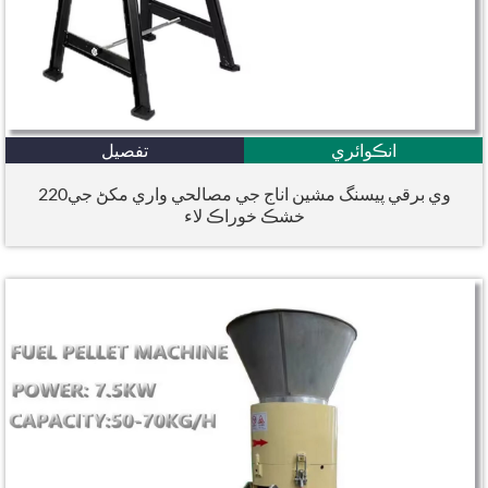
انڪوائري
تفصيل
220وي برقي پيسنگ مشين اناج جي مصالحي واري مکڻ جي
خشڪ خوراڪ لاء