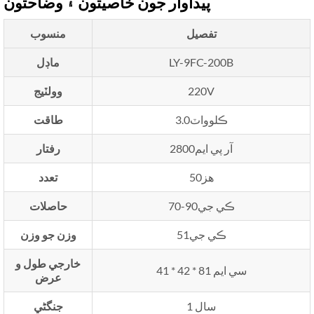
پيداوار جون خاصيتون ۽ وضاحتون
تفصيل
منسوب
LY-9FC-200B
ماڊل
220V
وولٽيج
3.0ڪلوواٽ
طاقت
2800آر پي ايم
رفتار
50هز
تعدد
70-90ڪي جي
حاصلات
51ڪي جي
وزن جو وزن
خارجي طول و
41 * 42 * 81 سي ايم
عرض
1 سال
جنگڻي