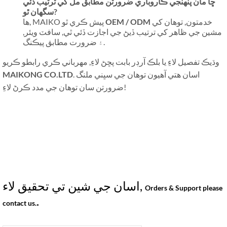
ڇا مان پنھنجي ڪاروباري ضرورتن مطابق مل کي ترتيب ڏئي
سگھان ٿو?
خدمتون, توهان کي
OEM / ODM
ها, MAIKO پيش ڪري ٿو
مشين جي ظاهر کي ترتيب ڏيڻ جي اجازت ڏئي ٿي, سافٽ ويئر,
۽ ضرورت مطابق پيڪنگ.
وڌيڪ تفصيل لاءِ يا بلڪ آرڊر بابت پڇڻ لاءِ, مهرباني ڪري رابطو ڪريو
. اسان هتي آهيون توهان جي سڀني ملنگ
MAIKONG CO.LTD
ضرورتن سان توهان جي مدد ڪرڻ لاءِ!
اسان جي شين تي تحقيق لاء,
Orders & Support please
.
contact us.