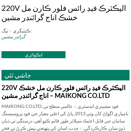
220V اليڪٽرڪ فيڊ رائس فلور ڪارن مل
خشڪ اناج گرائنڊر مشين
ڪيٽيگري ۽ ٽيگ:
گرائنر مشين
انڪوائري
جاشي ٿئي
220V اليڪٽرڪ فيڊ رائس فلور ڪارن مل خشڪ
اناج گرائنڊر مشين – MAIKONG CO.LTD
MAIKONG CO.LTD, فوڊ مشينري انڊسٽري ۾ عالمي سطح تي
نامياري اڳواڻ کان وٺي 2013, پاڻ کي اعلي معيار جي فوڊ پروسيسنگ
سامان جي قابل اعتماد سپلائر طور قائم ڪيو آهي. درستگي تي ڌيان
ڏيڻ سان, ڪارڪردگي, ۽ جدت, اسان کي پنهنجي پيش ڪرڻ تي فخر