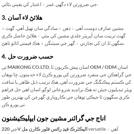
جي ضرورتن لاء ڊگهي عمر ۽ اعتبار کي يقيني بڻائي.
3. هلائڻ لاء آسان
مشين صارف دوست آهي ۽ ذهن ۾ سادگي سان ٺهيل آهي. گھٽ ۾
گھٽ تربيت سان, آپريٽر جلدي مشين کي مٿي ۽ هلائڻ حاصل ڪري
سگھن ٿا, ان کي تجارتي ۽ گهر جي سيٽنگن ۾ هڪ قيمتي اثاثو ٺاهڻ.
4. حسب ضرورت حل
اسان
OEM / ODM
, اسان پيش ڪريون ٿا
MAIKONG CO.LTD
تي
جي گراهڪن جي منفرد ضرورتن کي پورو ڪرڻ لاء خدمتون. ڇا توهان
کي ڪسٽم پيڪنگنگ جي ضرورت آهي, هڪ ترتيب ڏنل ظاهر, يا سافٽ
ويئر تبديليون جيئن ته هڪ برانڊيڊ شروعاتي لوگو, اسان اهي حل فراهم
ڪري سگهون ٿا جيڪي توهان جي ڪاروباري گهرجن کي بهترين طور
تي پورو ڪن.
اناج جي گرائنر مشين جون ايپليڪيشنون
versatile آهي ۽
220V اليڪٽرڪ فيڊ رائس فلور ڪارن مل
جي