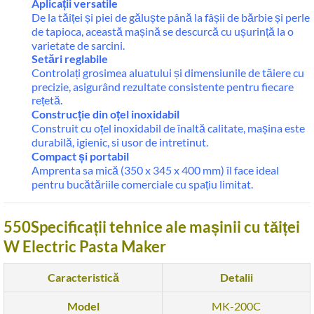
Aplicații versatile
De la tăiței și piei de găluște până la fâșii de bărbie și perle
de tapioca, această mașină se descurcă cu ușurință la o
varietate de sarcini.
Setări reglabile
Controlați grosimea aluatului și dimensiunile de tăiere cu
precizie, asigurând rezultate consistente pentru fiecare
rețetă.
Construcție din oțel inoxidabil
Construit cu oțel inoxidabil de înaltă calitate, mașina este
durabilă, igienic, si usor de intretinut.
Compact și portabil
Amprenta sa mică (350 x 345 x 400 mm) îl face ideal
pentru bucătăriile comerciale cu spațiu limitat.
550Specificații tehnice ale mașinii cu tăiței
W Electric Pasta Maker
Caracteristică
Detalii
Model
MK-200C