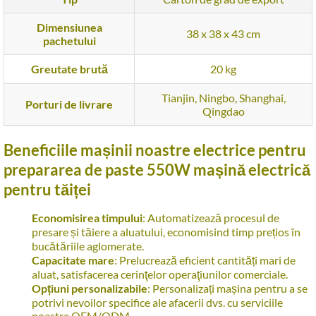
Dimensiunea
38 x 38 x 43 cm
pachetului
Greutate brută
20 kg
Tianjin, Ningbo, Shanghai,
Porturi de livrare
Qingdao
Beneficiile mașinii noastre electrice pentru
prepararea de paste 550W mașină electrică
pentru tăiței
Economisirea timpului
: Automatizează procesul de
presare și tăiere a aluatului, economisind timp prețios în
bucătăriile aglomerate.
Capacitate mare
: Prelucrează eficient cantități mari de
aluat, satisfacerea cerinţelor operaţiunilor comerciale.
Opțiuni personalizabile
: Personalizați mașina pentru a se
potrivi nevoilor specifice ale afacerii dvs. cu serviciile
noastre OEM/ODM.