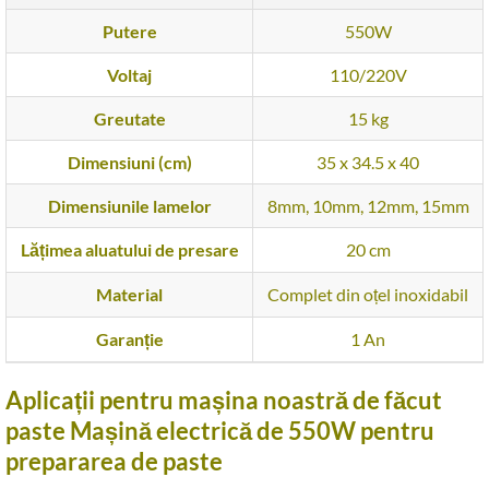
Putere
550W
Voltaj
110/220V
Greutate
15 kg
Dimensiuni (cm)
35 x 34.5 x 40
Dimensiunile lamelor
8mm, 10mm, 12mm, 15mm
Lățimea aluatului de presare
20 cm
Material
Complet din oțel inoxidabil
Garanție
1 An
Aplicații pentru mașina noastră de făcut
paste Mașină electrică de 550W pentru
prepararea de paste