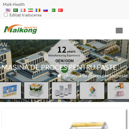
Maik Health
Editați traducerea
MAȘINĂ DE PROCES PENTRU PASTE
»
Mașină de proces pentru paste
