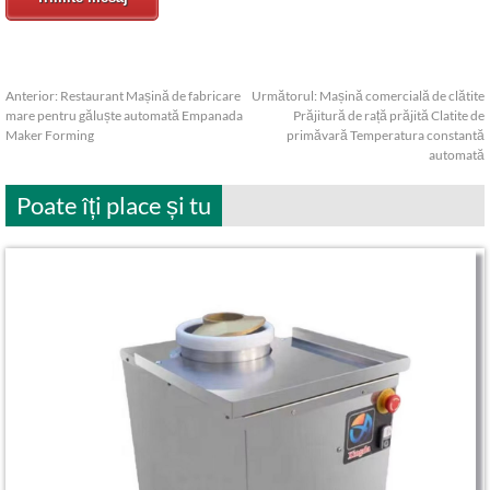
Anterior:
Restaurant Mașină de fabricare
Următorul:
Mașină comercială de clătite
mare pentru găluște automată Empanada
Prăjitură de rață prăjită Clatite de
Maker Forming
primăvară Temperatura constantă
automată
Poate îți place și tu