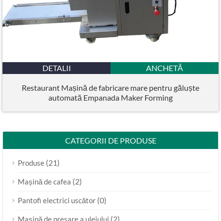
DETALII
ANCHETĂ
Restaurant Mașină de fabricare mare pentru găluște
automată Empanada Maker Forming
CATEGORII DE PRODUSE
(21)
Produse
(2)
Mașină de cafea
(0)
Pantofi electrici uscător
(2)
Mașină de presare a uleiului