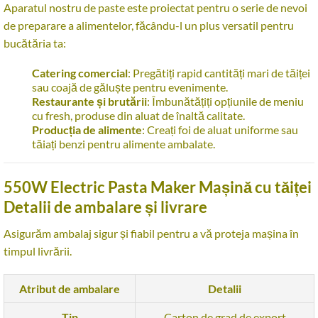
Aparatul nostru de paste este proiectat pentru o serie de nevoi
de preparare a alimentelor, făcându-l un plus versatil pentru
bucătăria ta:
Catering comercial
: Pregătiți rapid cantități mari de tăiței
sau coajă de găluște pentru evenimente.
Restaurante și brutării
: Îmbunătățiți opțiunile de meniu
cu fresh, produse din aluat de înaltă calitate.
Producția de alimente
: Creați foi de aluat uniforme sau
tăiați benzi pentru alimente ambalate.
550W Electric Pasta Maker Mașină cu tăiței
Detalii de ambalare și livrare
Asigurăm ambalaj sigur și fiabil pentru a vă proteja mașina în
timpul livrării.
Atribut de ambalare
Detalii
Tip
Carton de grad de export