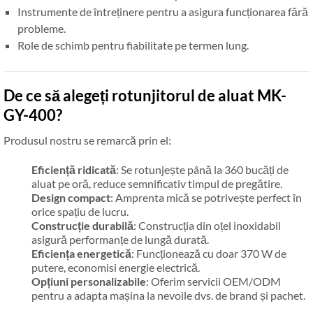
Instrumente de întreținere pentru a asigura funcționarea fără
probleme.
Role de schimb pentru fiabilitate pe termen lung.
De ce să alegeți rotunjitorul de aluat MK-
GY-400?
Produsul nostru se remarcă prin el:
Eficiență ridicată
: Se rotunjește până la 360 bucăți de
aluat pe oră, reduce semnificativ timpul de pregătire.
Design compact
: Amprenta mică se potrivește perfect în
orice spațiu de lucru.
Construcție durabilă
: Construcția din oțel inoxidabil
asigură performanțe de lungă durată.
Eficiența energetică
: Funcționează cu doar 370 W de
putere, economisi energie electrică.
Opțiuni personalizabile
: Oferim servicii OEM/ODM
pentru a adapta mașina la nevoile dvs. de brand și pachet.