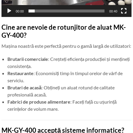
00:00
00:40
Cine are nevoie de rotunjitor de aluat MK-
GY-400?
Mașina noastră este perfectă pentru o gamă largă de utilizatori:
Brutarii comerciale
: Creșteți eficiența producției și mențineți
consistența.
Restaurante
: Economisiți timp în timpul orelor de vârf de
serviciu.
Brutari de acasă
: Obțineți un aluat rotund de calitate
profesională acasă.
Fabrici de produse alimentare
: Faceți față cu ușurință
cerințelor de volum mare.
MK-GY-400 acceptă sisteme informatice?