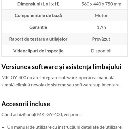
Dimensiuni (L x l x H)
560 x 440 x 750 mm
Componentele de bază
Motor
Garanție
1 An
Raport de testare a utilajelor
Prevăzut
Videoclipuri de inspecție
Disponibil
Versiunea software și asistența limbajului
MK-GY-400 nu are integrare software. operarea manuală
simplă elimină nevoia de sisteme sau software suplimentare.
Accesorii incluse
Când achiziționați MK-GY-400, vei primi:
Un manual de utilizare cu instrucțiuni detaliate de utilizare.