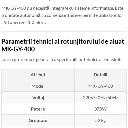
MK-GY-400 nu necesită integrare cu sisteme informatice. Este
o unitate autonomă cu comenzi intuitive, permite utilizatorilor
să-l opereze fără efort.
Parametrii tehnici ai rotunjitorului de aluat
MK-GY-400
Iată o prezentare generală a specificațiilor tehnice ale mașinii:
Atribut
Detalii
Model
MK-GY-400
Voltaj
220V/50Hz/60Hz
Putere
370W
Greutate
52 kg