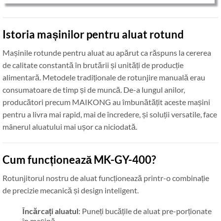
Istoria mașinilor pentru aluat rotund
Mașinile rotunde pentru aluat au apărut ca răspuns la cererea
de calitate constantă în brutării și unități de producție
alimentară. Metodele tradiționale de rotunjire manuală erau
consumatoare de timp și de muncă. De-a lungul anilor,
producători precum MAIKONG au îmbunătățit aceste mașini
pentru a livra mai rapid, mai de încredere, și soluții versatile, face
mânerul aluatului mai ușor ca niciodată.
Cum funcționează MK-GY-400?
Rotunjitorul nostru de aluat funcționează printr-o combinație
de precizie mecanică și design inteligent.
Încărcați aluatul
: Puneți bucățile de aluat pre-porționate
în mașină.