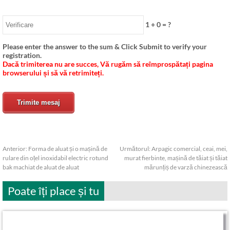
1
+
0
= ?
Please enter the answer to the sum & Click Submit to verify your
registration
.
Dacă trimiterea nu are succes, Vă rugăm să reîmprospătați pagina
browserului și să vă retrimiteți.
Trimite mesaj
Anterior:
Forma de aluat și o mașină de
Următorul:
Arpagic comercial, ceai, mei,
rulare din oțel inoxidabil electric rotund
murat fierbinte, mașină de tăiat și tăiat
bak machiat de aluat de aluat
mărunțiș de varză chinezească
Poate îți place și tu