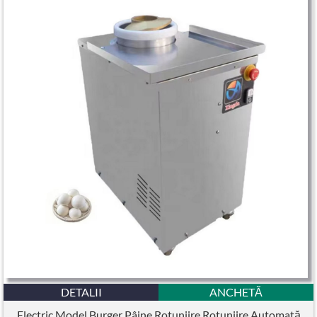
DETALII
ANCHETĂ
Electric Model Burger Pâine Rotunjire Rotunjire Automată