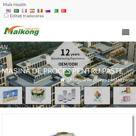
Maik Health
Editați traducerea
MAȘINĂ DE PROCES PENTRU PASTE
»
Mașină de proces pentru paste
