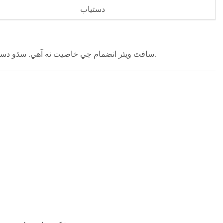
دستياب
MK-GY-400 سافٽ ويئر انضمام جي خاصيت نه آهي. سڌو دستي آپريشن اضافي سسٽم يا سافٽ ويئر جي ضرورت کي ختم ڪري ٿو.