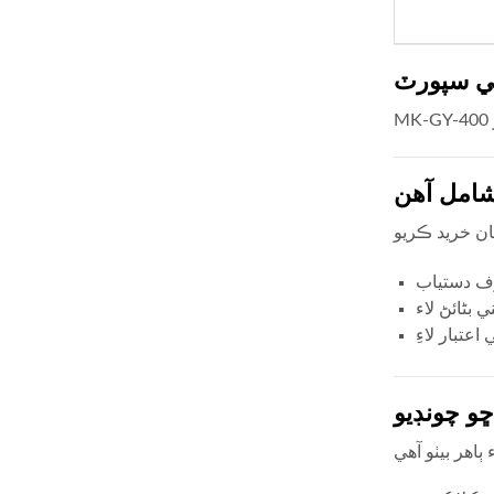
لي سپورٽ
شامل آهن