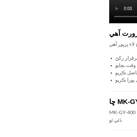
MK-GY-400 ڪمپيوٽر سسٽم سان انضمام جي ضرورت ناهي. اهو وجداني ڪنٽرول سان اسٽينڊل يونٽ آهي, صارفين کي آسانيء سان هلائڻ جي اجازت
ڏئي ٿو.