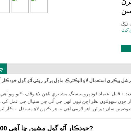
رڻ
ين
 کٽ
جا
ل بيڪري استعمال لاءِ اليڪٽرڪ ماڊل برگر روٽي آٽو گول خودڪار 
ار جون سهولتون نظر اچن ٿيون انهن جي آٽي جي سنڀال جي عمل کي 
MK-GY-400 خودڪار آٽو گول مشين ڇا آهي?