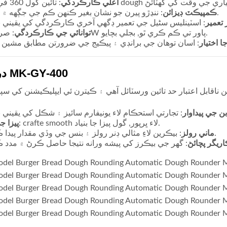
اعلي ڪارڪردگي
ڪمپيڪٽ ڊيزائن
: ننڍڙو پيرن جو نشان بغير ڪنهن ڪم جي جڳهه ۾ بيٺو آهي.
ر تعمير
توانائي جي ڪارڪردگي
: صرف 370W پاور تي ڪم ڪري ٿو, بجلي بچايو.
اختيار
درخواستون MK-GY-400
بن جي پيداوار
پيزا ج
: crafte smooth لاء ڀرپور, گول پيزا جا بنياد.
ماني رولز
: بيڪرين لاءِ مثالي ڊنر رولز ۽ بنس جي وڏي مقدار پيدا ڪري ٿي.
ريگر پچائڻ