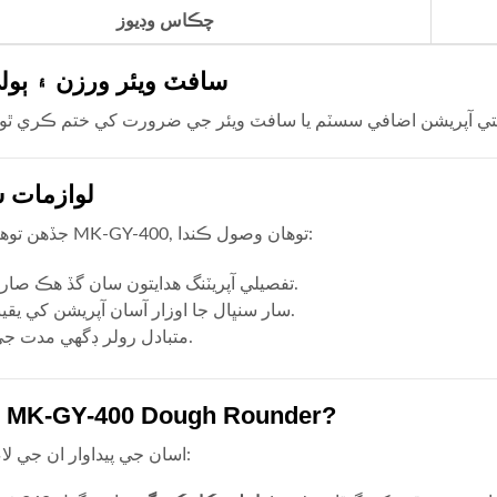
چڪاس وڊيوز
سافٽ ويئر ورزن ۽ ٻو
لوازمات 
جڏهن توهان خريد ڪريو MK-GY-400, توهان وصول ڪندا:
تفصيلي آپريٽنگ هدايتون سان گڏ هڪ صارف دستياب.
سار سنڀال جا اوزار آسان آپريشن کي يقيني بڻائڻ لاء.
متبادل رولر ڊگھي مدت جي اعتبار لاءِ.
ڇو چونڊيو MK-GY-400 Dough Rounder?
اسان جي پيداوار ان جي لاء ٻاهر بيٺو آهي: