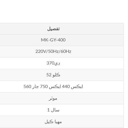
تفصيل
MK-GY-400
220V/50Hz/60Hz
370ڊي
52 ڪلو
560 ايڪس 440 ايڪس 750 جار
موٽر
1 سال
مهيا ڪيل