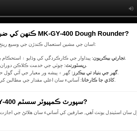
ڪنهن کي ضرورت آهي MK-GY-400 Dough Rounder?
اسان جي مشين استعمال ڪندڙن جي وسيع رينج لاء ڀرپور آهي:
تجارتي بيڪريون
: پيداوار جي ڪارڪردگي کي وڌايو ۽ استحڪام برقرار رکڻ.
ريسٽورنٽ
: چوٽي جي خدمت ڪلاڪن دوران وقت بچايو.
گھر جي بنياد تي بيڪرز
: گهر ۾ پيشه ور معيار جي آٽي گول حاصل ڪريو.
کاڌي جا ڪارخانا
: آسانيء سان اعلي مقدار جي مطالبن کي پورا ڪريو.
ڇا MK-GY-400 سپورٽ ڪمپيوٽر سسٽم?