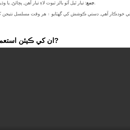
جمع
: تيار ٿيل آٽو بالز ثبوت لاءِ تيار آهن, پچائڻ, يا وڌيڪ عمل.
ان کي ڪيئن استعمال ڪجي?