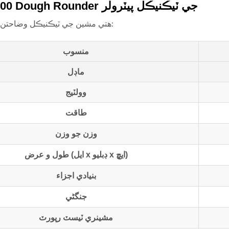
MK-GY-400 Dough Rounder جي ٽيڪنيڪل پيٽرولر
هتي مشين جي ٽيڪنيڪل وضاحتن جو جائزو آهي:
منسوب
ماڊل
وولٽيج
طاقت
وزن جو وزن
طول و عرض (ايل x ڊبليو x ايڇ)
بنيادي اجزاء
جنگڻي
مشينري ٽيسٽ رپورٽ