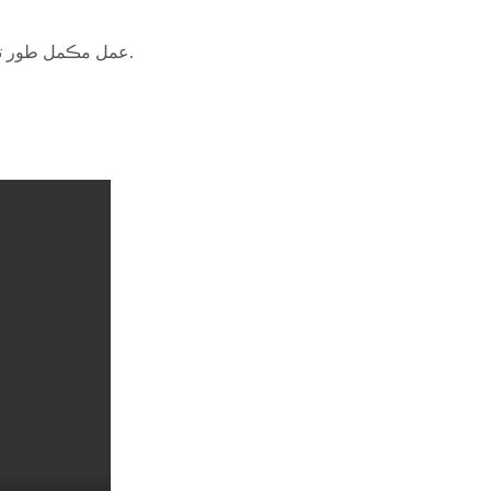
عمل مڪمل طور تي خودڪار آهي, دستي ڪوشش کي گھٽايو ۽ هر وقت مسلسل نتيجن کي يقيني بڻائي.