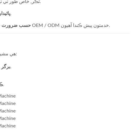
: تائين گول 360 في ڪلاڪ dough ٽڪر, خاص طور تي تياري جي وقت کي گھٽائڻ.
پائيدا
: اسٽينلیس سٹیل جي تعمير ڊگهي آخري ڪارڪردگي کي يقيني بڻائي ٿي.
حسب ضرورت جا 
: اسان توهان جي برانڊي ۽ پيڪيج جي ضرورتن مطابق مشين ٺاهڻ لاءِ OEM / ODM خدمتون پيش ڪندا آهيون.
هي مشين ناقابل اعتبار حد تائين ورسٽائل آهي ۽ ڪيترن ئي ايپليڪيشنن کي سپورٽ ڪري ٿي:
برگر 
: تجارتي استحڪام لاء يونيفارم سائيز ۽ شڪل کي يقيني بڻائي ٿي.
ڪا
: گھر جي بيڪرز کي پيشه ورانه نتيجا حاصل ڪرڻ ۾ مدد ڪري ٿي.