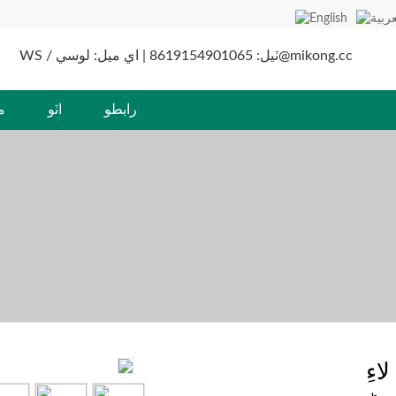
WS / ٽيل: 8619154901065 | اي ميل: لوسي@mikong.cc
رابطو
اٽو
م
ءِ