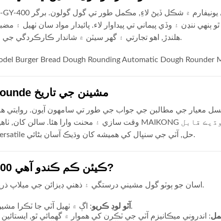
ٿو ٻنهي ننڍن ۽ وڏي پيماني تي پيداوار لاء. پائيدار مواد سان ٺهيل ۽ م
هلندڙ, اهو تجارتي ۽ گهر سيٽن ۾ شاندار ڪارڪردگي جي ضمانت ڏئي ٿو.
Dough Rounde مشينن جي تاريخ
سل معيار جي مطالبن جي جواب جي طور تي سامهون آيون. روايتي ه
وقت سازي ۽ محنت وارا هئا. سالن کان, ٺاهيندڙن جهڙوڪ MAIKONG انهن مشينن کي بهتر ڪيو آهي ت
اعتماد, ۽ versatile حل, آٽي جي سنڀال کي هميشه کان وڌيڪ آسان بڻائي.
MK-GY-400 ڪيئن ڪم ڪندو آهي?
اسان جو ٻوٽو گول مشيني درستگي ۽ ذھني ڊيزائن جي ميلاپ ذريعي ھلندو آھي.
آٽو لوڊ ڪريو
: اڳ ۾ ٺهيل آٽي جا ٽڪرا مشين ۾ رکو.
مل