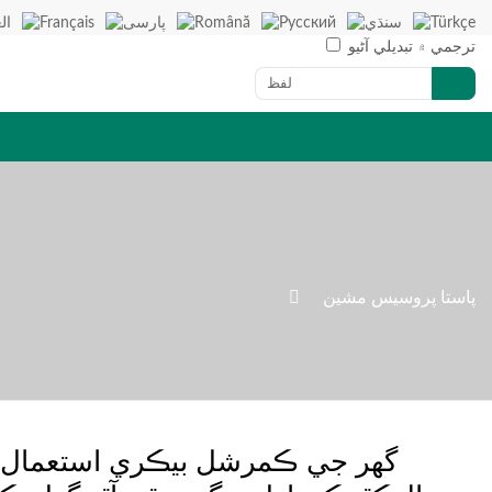
ترجمي ۾ تبديلي آڻيو

پاستا پروسيس مشين
»
گھر جي ڪمرشل بيڪري استعمال لا