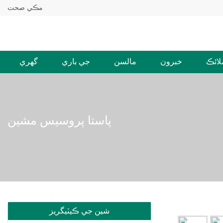
مڪي صحت
لائڪ
خبرون
مالسن
جي باري
گهري
پاستا پروسيس مشين
شين جي ڪيٽيگريز