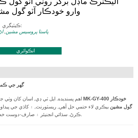
اليڪٽرڪ ماڊل برگر روٽي آٽو گول ڪ
وارو خودڪار آٽو گول مش
ڪيٽيگري ۽ ٽيگ:
پاستا پروسيس مشين
,
اڻ
انڪوائري
گھر جي ڪمرش
MK-GY-400 خودڪار
اهم پسنديده. ايل ٽي ڊي, اسان کان وٺي جديد ۽ قابل اعتماد فوڊ پروسيسنگ مشينري ٺاهڻ لاءِ وقف ڪيو ويو آهي 2013. اسانجو
Dough گول مشين
بيڪري لاء حتمي حل آهي, ريسٽورنٽ, ۽ کاڌي جي پيداو
ڪرڻ. سڌائي انجنيئر ۽ صارف-دوست خصوصيتن سان ڊيزائن, اهو لازمي آهي ته هر ڪنهن لاءِ مستقل ۽ ڪارائتو آٽو گول ڳولڻ.